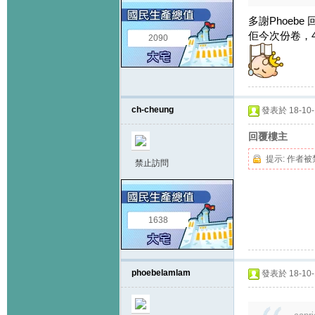
多謝Phoeb
佢今次份卷，4
2090
ch-cheung
發表於 18-10-1
回覆樓主
提示:
作者被
禁止訪問
1638
phoebelamlam
發表於 18-10-1