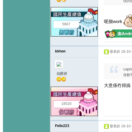
係的確
呢個work
5667
kkhon
發表於 18-10-1
capr
伯爵府
做數
大意係冇得搞
18520
Felix223
發表於 18-10-1