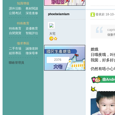
知識增值
課外活動
教材閱讀
公開考試
深造進修
phoebelamlam
發表於 18-10-1
特殊教育
特殊教育
資優教育
capr
自閉寶寶
智能評估
大宅
做數
徵求專區
二手市場
誠徵老師
嫦娥
組班專區
徵保母車
日哦夜哦，叫
我囡，好多好
2376
聯絡管理員
仍然有唔小心