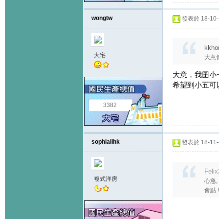
wongtw
發表於 18-10-1
kkho
大宅
大意
大意，我囝小
希望到小五可
3382
sophialihk
發表於 18-11-4
Feli
複式洋房
心急
會點 ! 