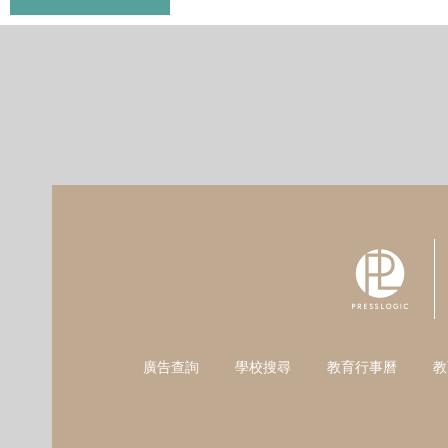
廣告查詢
學校搜尋
教育行事曆
教