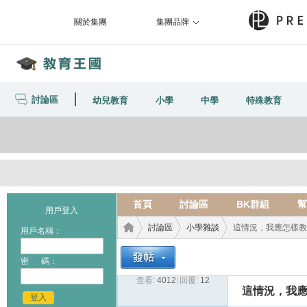
關於集團
集團品牌
討論區
幼兒教育
小學
中學
特殊教育
首頁
討論區
BK群組
幫
用戶登入
討論區
小學雜談
這情況，我應怎樣教
用戶名稱：
密 碼：
查看:
4012
|
回覆:
12
教育
›
›
›
這情況，我應
登入