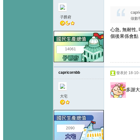
capr
子爵府
做數
心急, 無耐性
個後果係會點 
14061
capricornbb
發表於 18-10-1
多謝大
大宅
2090