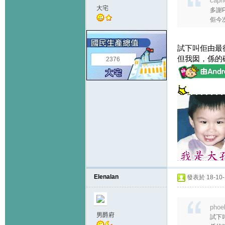
capr
大宅
多謝
佢今次
試下叫佢由最後
但我囡，係的
2376
Elenalan
發表於 18-10-1
phoe
男爵府
試下