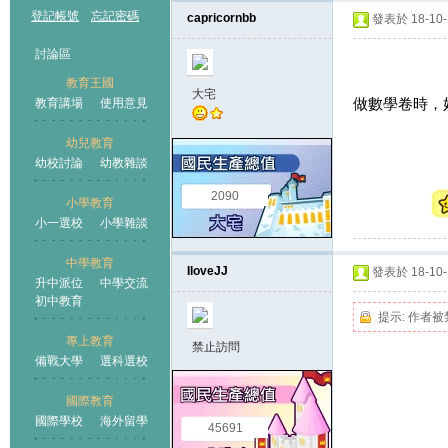
登記帳號
忘記密碼
capricornbb
發表於 18-10-1
討論區
教育王國
大宅
做數學卷時，
教育講場
使用意見
幼兒教育
幼校討論
幼教雜談
王國
2090
小學教育
小一選校
小學雜談
中學教育
IloveJJ
發表於 18-10-1
升中派位
中學交流
初中教育
提示:
作者被
專上教育
禁止訪問
備戰大學
選科選校
國際教育
國際學校
海外留學
45691