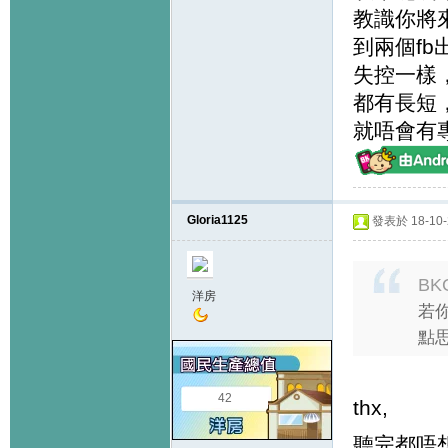
教識你將
到兩個f
失控一樣
都有長短
就唔會有
Gloria1125
發表於 18-10-2
BK
洋房
若
點思
42
thx,
聽完都唔