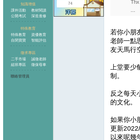
Thx
74
知識增值
...
課外活動
教材閱讀
公開考試
深造進修
特殊教育
若你小朋
特殊教育
資優教育
老師一點
自閉寶寶
智能評估
友天馬行
徵求專區
二手市場
誠徵老師
組班專區
徵保母車
上堂要少
制。
聯絡管理員
反之每天
的文化。
如果你小
更新2022
以來呢幾