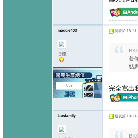
maggie403
發表於 18-11-1
BK
別墅
若
點思
632
完全寫出
lausfamily
發表於 18-11-2
BK