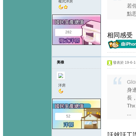
複式洋房
若
點思
282
相同感受
美祿
發表於 19-6-16
Glo
洋房
身
長
Thx
...
52
話就話工課