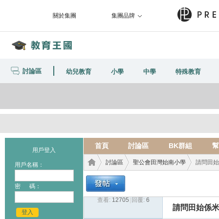
關於集團
集團品牌
討論區
幼兒教育
小學
中學
特殊教育
首頁
討論區
BK群組
幫
用戶登入
討論區
聖公會田灣始南小學
請問田始
用戶名稱：
密 碼：
查看:
12705
|
回覆:
6
教育
›
›
›
請問田始係
登入