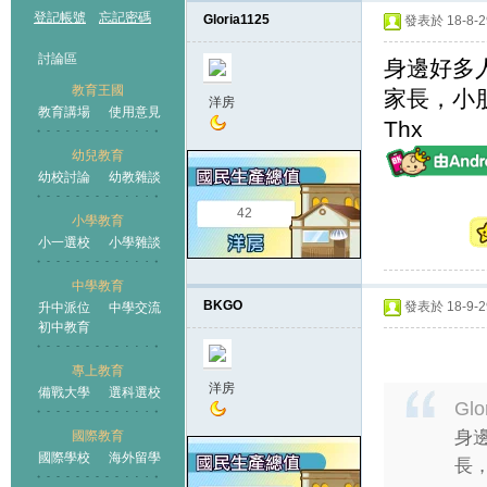
登記帳號
忘記密碼
Gloria1125
發表於 18-8-29
討論區
身邊好多
教育王國
家長，小
洋房
教育講場
使用意見
Thx
幼兒教育
幼校討論
幼教雜談
王國
42
小學教育
小一選校
小學雜談
中學教育
BKGO
發表於 18-9-29
升中派位
中學交流
初中教育
專上教育
洋房
備戰大學
選科選校
Glo
身
國際教育
國際學校
海外留學
長