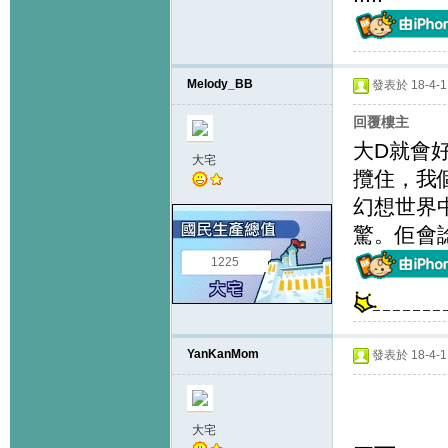
Melody_BB
發表於 18-4-11
回覆樓主
大D就會
大宅
攬住，我
幻想世界
驚。佢會
1225
YanKanMom
發表於 18-4-11
大宅