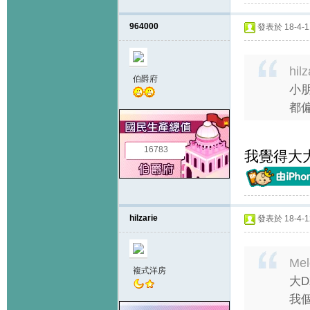
964000
發表於 18-4-11
hil
伯爵府
小朋
都偏
16783
我覺得大
hilzarie
發表於 18-4-12
Mel
複式洋房
大
我個