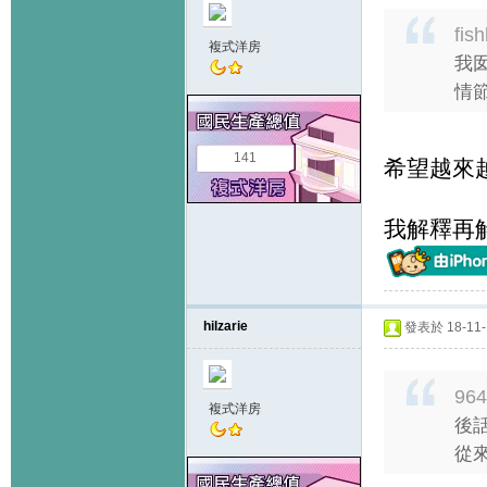
fis
複式洋房
我
情節
141
希望越來
我解釋再
hilzarie
發表於 18-11-1
964
複式洋房
後
從來