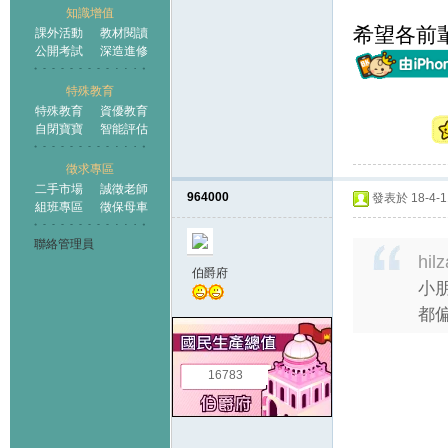
知識增值
希望各前
課外活動
教材閱讀
公開考試
深造進修
特殊教育
特殊教育
資優教育
自閉寶寶
智能評估
徵求專區
二手市場
誠徵老師
964000
發表於 18-4-11
組班專區
徵保母車
聯絡管理員
hil
伯爵府
小朋
都偏
16783
.....