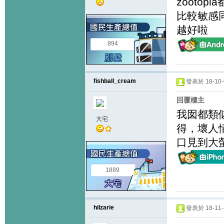
zooto
比較敏感
越好啦
894
fishball_cream
發表於 18-10-6
回覆樓主
我囡都類
大宅
得，壞人
口見到大
1889
hilzarie
發表於 18-11-1