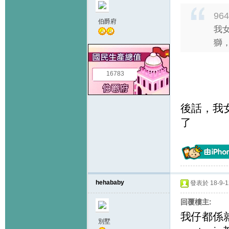
964
伯爵府
我女
獅，看
16783
後話，我
了
hehababy
發表於 18-9-12
回覆樓主:
我仔都係就
別墅