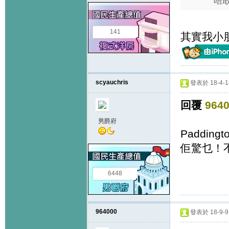
唔敢
141
其實我小
scyauchris
發表於 18-4-14
回覆
964
男爵府
Paddin
佢驚乜！
6448
964000
發表於 18-9-9 