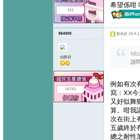
希望係咁
141
964000
發表於 18-4-12
hil
伯爵府
請
例如有次有
16783
寫：XX今天
又好似舞獅
算。咁我
次在街上
五歲終於
總之耐性