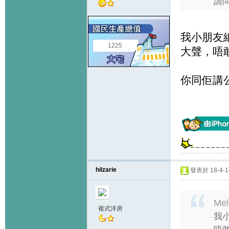
請
我小朋友
1225
大聲，唔
你同佢講
hilzarie
發表於 18-4-14
Mel
複式洋房
我