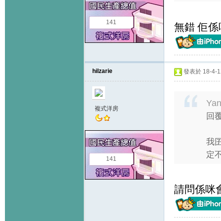
141
無錯 佢係
hilzarie
發表於 18-4-12
Ya
複式洋房
回覆
我
定不
141
請問係咪