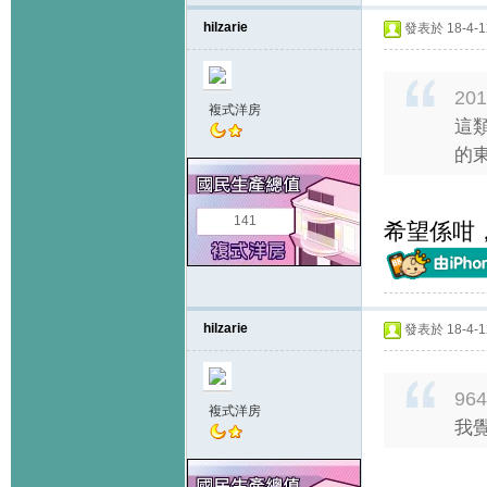
hilzarie
發表於 18-4-12
201
複式洋房
這
的東
141
希望係咁
hilzarie
發表於 18-4-12
964
複式洋房
我