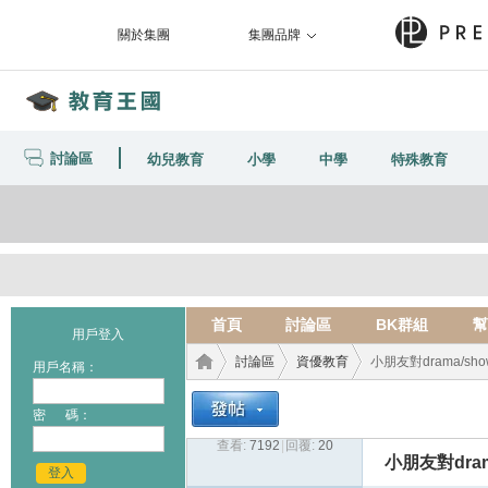
關於集團
集團品牌
討論區
幼兒教育
小學
中學
特殊教育
首頁
討論區
BK群組
幫
用戶登入
討論區
資優教育
小朋友對drama/sh
用戶名稱：
密 碼：
查看:
7192
|
回覆:
20
教育
›
›
›
小朋友對dra
登入