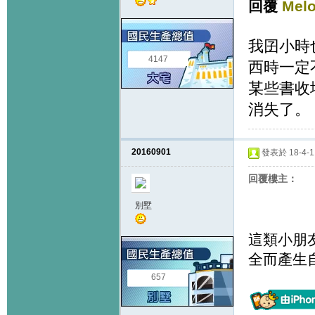
回覆
Mel
我囝小時
4147
西時一定
某些書收
消失了
。
20160901
發表於 18-4-11
回覆樓主：
別墅
這類小朋
全而產生
657