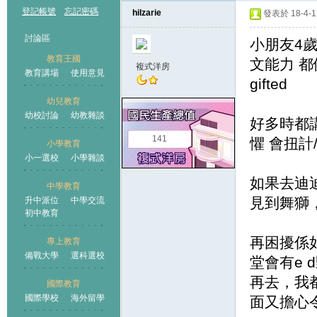
登記帳號
忘記密碼
hilzarie
發表於 18-4-11
討論區
小朋友4歲 
教育王國
文能力 
複式洋房
教育講場
使用意見
gifted
幼兒教育
幼校討論
幼教雜談
王國
好多時都講
141
懼 會扭計
小學教育
小一選校
小學雜談
如果去迪
中學教育
見到舞獅
升中派位
中學交流
初中教育
再困擾係如
專上教育
備戰大學
選科選校
堂會有e
再去，我
國際教育
國際學校
海外留學
面又擔心