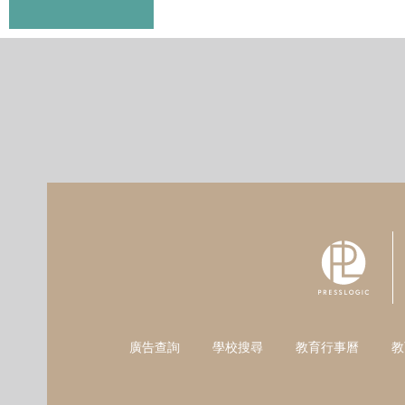
廣告查詢
學校搜尋
教育行事曆
教