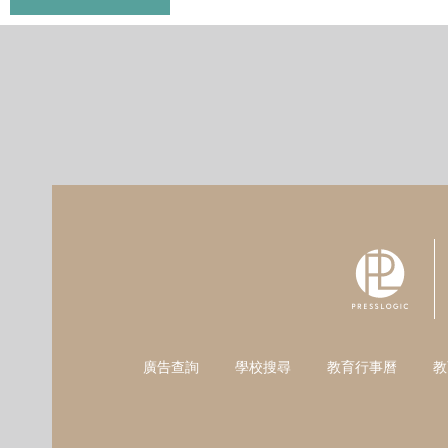
廣告查詢
學校搜尋
教育行事曆
教