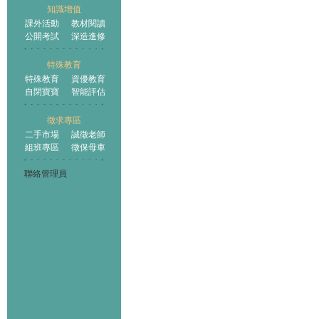
知識增值
課外活動
教材閱讀
公開考試
深造進修
特殊教育
特殊教育
資優教育
自閉寶寶
智能評估
徵求專區
二手市場
誠徵老師
組班專區
徵保母車
聯絡管理員