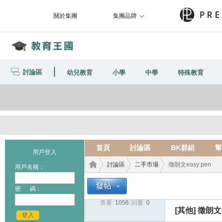
關於集團
集團品牌
討論區
幼兒教育
小學
中學
特殊教育
首頁
討論區
BK群組
幫
用戶登入
討論區
二手市場
徵朗文easy pen
用戶名稱：
密 碼：
查看:
1056
|
回覆:
0
教育
›
›
›
[其他]
徵朗文e
登入