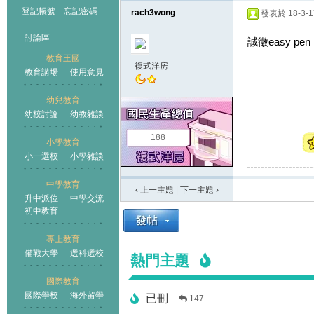
登記帳號
忘記密碼
rach3wong
發表於 18-3-17
討論區
誠徵easy pen
教育王國
複式洋房
教育講場
使用意見
幼兒教育
幼校討論
幼教雜談
王國
188
小學教育
小一選校
小學雜談
中學教育
‹ 上一主題
|
下一主題
›
升中派位
中學交流
初中教育
專上教育
備戰大學
選科選校
熱門主題
國際教育
國際學校
海外留學
已刪
147