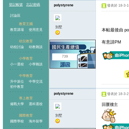
登記帳號
忘記密碼
polystyrene
發表於 18-3-10
討論區
教育王國
別墅
本帖最後由 polys
教育講場
使用意見
幼兒教育
有意請PM
幼校討論
幼教雜談
王國
739
小學教育
小一選校
小學雜談
中學教育
升中派位
中學交流
初中教育
polystyrene
發表於 18-3-21
專上教育
備戰大學
選科選校
回覆樓主
國際教育
別墅
國際學校
海外留學