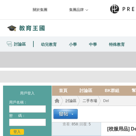
關於集團
集團品牌
討論區
幼兒教育
小學
中學
特殊教育
首頁
討論區
BK群組
幫
用戶登入
討論區
二手市場
Del
用戶名稱：
密 碼：
查看:
858
|
回覆:
5
教育
›
›
›
[校服用品]
De
登入