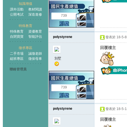
知識增值
課外活動
教材閱讀
公開考試
深造進修
739
特殊教育
特殊教育
資優教育
自閉寶寶
智能評估
polystyrene
發表於 18-5-8 
回覆樓主
徵求專區
二手市場
誠徵老師
別墅
組班專區
徵保母車
聯絡管理員
739
polystyrene
發表於 18-5-18
回覆樓主