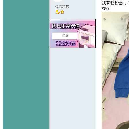
我有套粉藍，3
複式洋房
$80
410