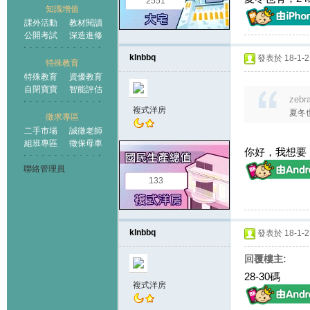
2551
知識增值
課外活動
教材閱讀
公開考試
深造進修
klnbbq
發表於 18-1-21
特殊教育
特殊教育
資優教育
自閉寶寶
智能評估
zebr
複式洋房
夏冬
徵求專區
二手市場
誠徵老師
組班專區
徵保母車
你好，我想要
聯絡管理員
133
klnbbq
發表於 18-1-23
回覆樓主:
28-30碼
複式洋房