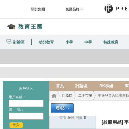
關於集團
集團品牌
討論區
幼兒教育
小學
中學
特殊教育
首頁
討論區
BK群組
幫
用戶登入
討論區
二手市場
平徵兒童合唱團運動
用戶名稱：
密 碼：
查看:
944
|
回覆:
5
教育
›
›
›
[校服用品]
平
登入