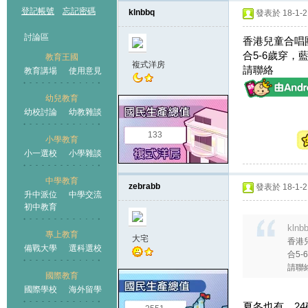
登記帳號
忘記密碼
klnbbq
發表於 18-1-21
討論區
香港兒童合唱
合5-6歲穿，
教育王國
複式洋房
請聯絡
教育講場
使用意見
幼兒教育
幼校討論
幼教雜談
王國
133
小學教育
小一選校
小學雜談
中學教育
zebrabb
發表於 18-1-21
升中派位
中學交流
初中教育
klnb
專上教育
大宅
香港
備戰大學
選科選校
合5
請聯
國際教育
國際學校
海外留學
夏冬也有，24