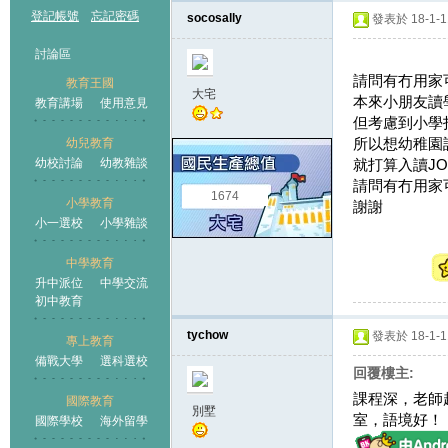
登記帳號
忘記密碼
socosally
發表於 18-1-11
討論區
請問有冇用家
教育王國
大宅
本來小朋友讀
教育講場
使用意見
但考慮到小學
所以想幼稚園
幼兒教育
幼校討論
幼教雜談
就打算入讀JO
王國
請問有冇用家
1674
小學教育
謝謝
小一選校
小學雜談
中學教育
升中派位
中學交流
初中教育
tychow
發表於 18-1-11
專上教育
備戰大學
選科選校
回覆樓主:
課程深，老師超
國際教育
別墅
室，語境好！
國際學校
海外留學