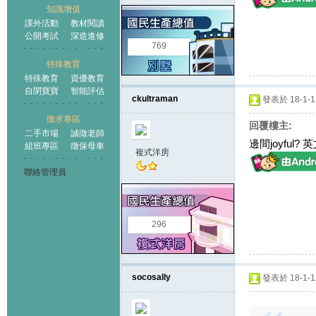
知識增值
課外活動
教材閱讀
公開考試
深造進修
769
特殊教育
特殊教育
資優教育
自閉寶寶
智能評估
ckultraman
發表於 18-1-11
徵求專區
回覆樓主:
二手市場
誠徵老師
邊間joyful
組班專區
徵保母車
複式洋房
聯絡管理員
296
socosally
發表於 18-1-12