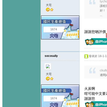
tych
大宅
課程
好！
...
1674
謝謝您啲評價
socosally
發表於 18-1-12
ckul
大宅
邊間j
火炭啊
咁可能中文要
謝謝您
1674