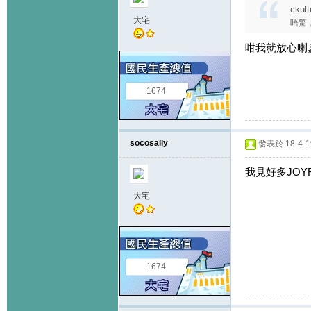
ckul
大宅
唔驚
咁我就放心喇
1674
socosally
發表於 18-4-19
我見好多JOY
大宅
1674