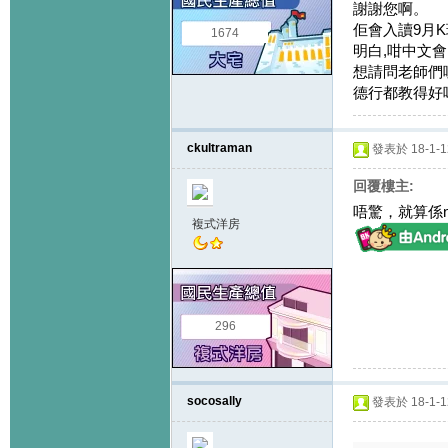
謝謝您啊。
佢會入讀9月
1674
明白,咁中文
想請問老師們
德行都教得好嗎
ckultraman
發表於 18-1-12
回覆樓主:
唔驚，就算係
複式洋房
296
socosally
發表於 18-1-12