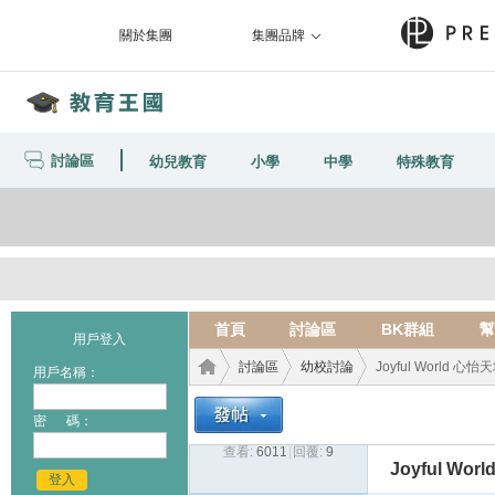
關於集團
集團品牌
討論區
幼兒教育
小學
中學
特殊教育
首頁
討論區
BK群組
幫
用戶登入
討論區
幼校討論
Joyful World 
用戶名稱：
密 碼：
查看:
6011
|
回覆:
9
教育
›
›
›
Joyful 
登入