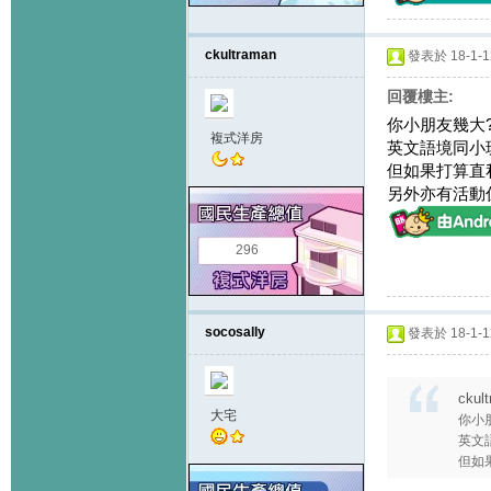
ckultraman
發表於 18-1-12
回覆樓主:
你小朋友幾大? 去
複式洋房
英文語境同小班
但如果打算直
另外亦有活動係
296
socosally
發表於 18-1-12
ckul
大宅
你小朋
英文
但如果