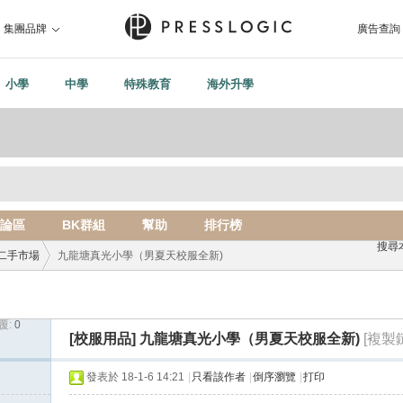
集團品牌
廣告查詢
小學
中學
特殊教育
海外升學
論區
BK群組
幫助
排行榜
搜尋
二手市場
九龍塘真光小學（男夏天校服全新)
覆:
0
›
[校服用品]
九龍塘真光小學（男夏天校服全新)
[複製
發表於 18-1-6 14:21
|
只看該作者
|
倒序瀏覽
|
打印