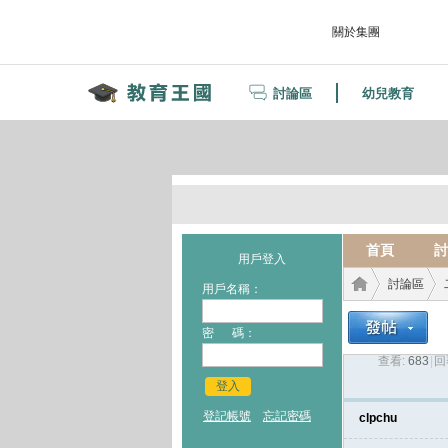
關於集團
討論區
幼兒教育
首頁
討
用戶登入
討論區
用戶名稱：
密 碼：
查看:
683
|
回
教育
›
›
登入
登記帳號
忘記密碼
clpchu