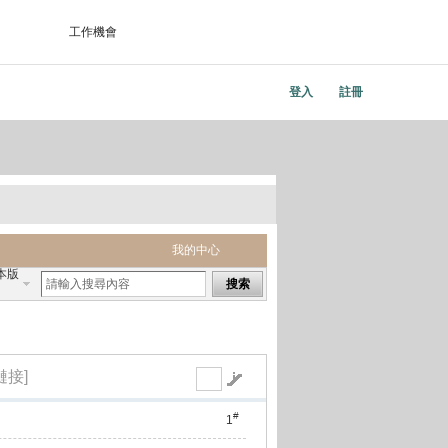
工作機會
登入
註冊
我的中心
本版
搜索
鏈接]
#
1