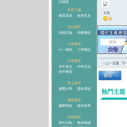
討論區
教育王國
大宅
教育講場
使用意見
幼兒教育
幼校討論
幼教雜談
王國
1114
小學教育
小一選校
小學雜談
中學教育
‹ 上一主題
|
下
升中派位
中學交流
初中教育
專上教育
備戰大學
選科選校
熱門主題
國際教育
國際學校
海外留學
知識增值
課外活動
教材閱讀