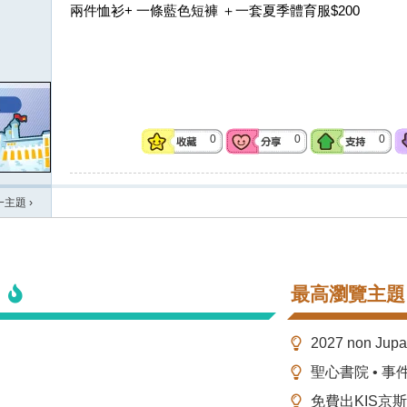
兩件恤衫+ 一條藍色短褲 ＋一套夏季體育服$200
0
0
0
一主題
›
最高瀏覽主題
2027 non Ju
聖心書院 • 事
免費出KIS京