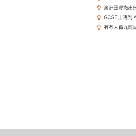
澳洲匯豐撤出
GCSE上唔到 A-
有冇人係九龍