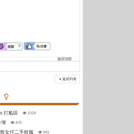
0
返回頂部
返回列表
pas 打氣區
1028
件簿
876
斯敦女仔二手校服
665