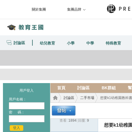
關於集團
集團品牌
討論區
幼兒教育
小學
中學
特殊教育
首頁
討論區
BK群組
幫
用戶登入
討論區
二手市場
想要k1幼稚園教科
用戶名稱：
密 碼：
查看:
1894
|
回覆:
9
教育
›
›
›
想要k1幼稚
登入