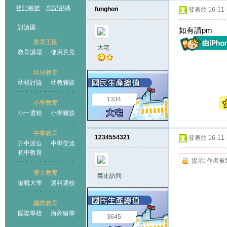
登記帳號
忘記密碼
funghon
發表於 16-11-1
討論區
如有請pm
教育王國
大宅
教育講場
使用意見
幼兒教育
幼校討論
幼教雜談
王國
1334
小學教育
小一選校
小學雜談
中學教育
1234554321
發表於 16-11-1
升中派位
中學交流
初中教育
提示:
作者被
專上教育
禁止訪問
備戰大學
選科選校
國際教育
國際學校
海外留學
3645