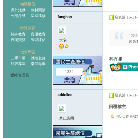
知識增值
課外活動
教材閱讀
公開考試
深造進修
funghon
發表於 16-11-1
特殊教育
特殊教育
資優教育
1234
自閉寶寶
智能評估
大宅
舊版
徵求專區
二手市場
誠徵老師
有冇相
組班專區
徵保母車
1334
聯絡管理員
addoilcc
發表於 16-11-1
回覆樓主:
提示:
作者被
禁止訪問