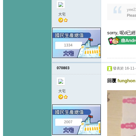
yee2
大宅
Plea
sorry, 呢d已
1334
070803
發表於 16-11-2
回覆
funghon
大宅
2007