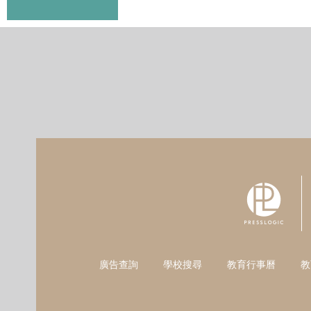
廣告查詢
學校搜尋
教育行事曆
教