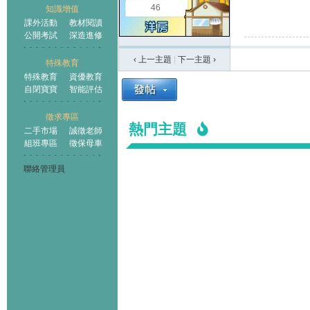
46
知識增值
課外活動
教材閱讀
公開考試
深造進修
‹ 上一主題
|
下一主題
›
特殊教育
特殊教育
資優教育
自閉寶寶
智能評估
徵求專區
熱門主題
二手市場
誠徵老師
組班專區
徵保母車
聯絡管理員