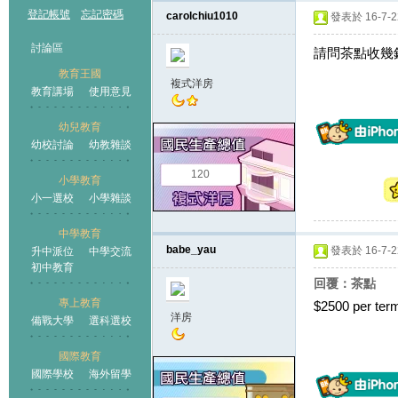
登記帳號
忘記密碼
carolchiu1010
發表於 16-7-22
討論區
請問茶點收幾
教育王國
複式洋房
教育講場
使用意見
幼兒教育
幼校討論
幼教雜談
王國
120
小學教育
小一選校
小學雜談
中學教育
babe_yau
發表於 16-7-22
升中派位
中學交流
初中教育
回覆：茶點
專上教育
$2500 per ter
洋房
備戰大學
選科選校
國際教育
國際學校
海外留學