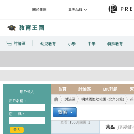
關於集團
集團品牌
討論區
幼兒教育
小學
中學
特殊教育
首頁
討論區
BK群組
幫
用戶登入
討論區
明慧國際幼稚園 (北角分校)
茶
用戶名稱：
密 碼：
查看:
1568
|
回覆:
1
教育
›
›
›
茶點
[複製鏈
登入