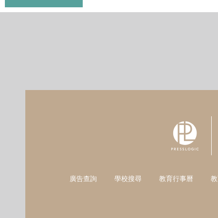
廣告查詢
學校搜尋
教育行事曆
教