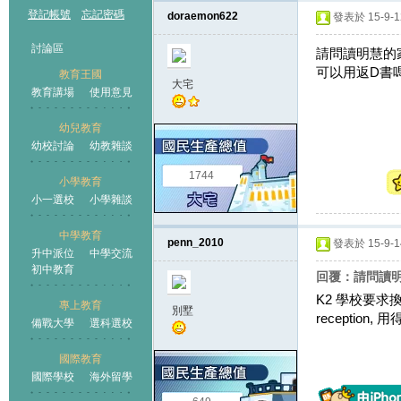
登記帳號
忘記密碼
doraemon622
發表於 15-9-12
討論區
請問讀明慧的
可以用返D書
教育王國
大宅
教育講場
使用意見
幼兒教育
幼校討論
幼教雜談
王國
1744
小學教育
小一選校
小學雜談
中學教育
penn_2010
發表於 15-9-14
升中派位
中學交流
初中教育
回覆：請問讀明
K2 學校要
專上教育
別墅
receptio
備戰大學
選科選校
國際教育
國際學校
海外留學