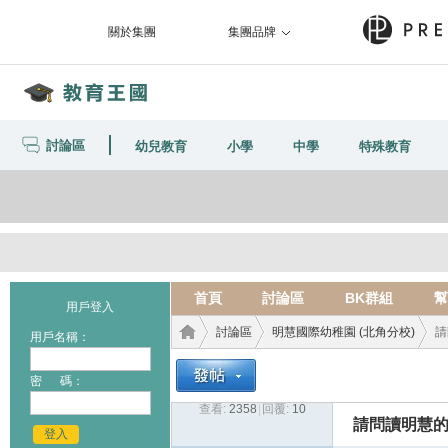
關於集團
集團品牌
討論區
幼兒教育
小學
中學
特殊教育
首頁
討論區
BK群組
幫
用戶登入
討論區
明慧國際幼稚園 (北角分校)
請
用戶名稱：
密 碼：
查看:
2358
|
回覆:
10
教育
›
›
›
請問讀明慧的
登入