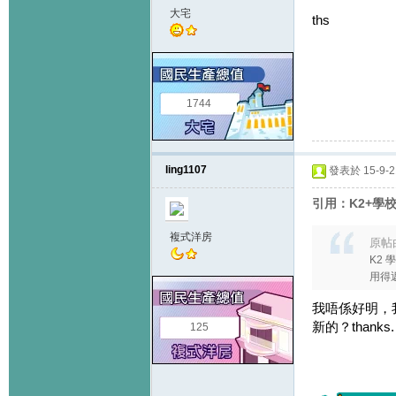
大宅
ths
1744
ling1107
發表於 15-9-21
引用：K2+學
複式洋房
原帖
K2
用得返的
我唔係好明，我
新的？thanks.
125