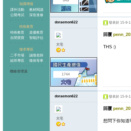
649
知識增值
課外活動
教材閱讀
公開考試
深造進修
doraemon622
發表於 15-9-15
特殊教育
特殊教育
資優教育
回覆
penn_20
自閉寶寶
智能評估
大宅
THS :)
徵求專區
二手市場
誠徵老師
組班專區
徵保母車
聯絡管理員
1744
doraemon622
發表於 15-9-15
回覆
penn_20
大宅
想問下你知道明