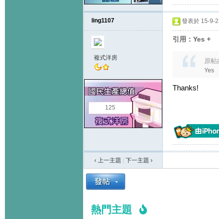
ling1107
發表於 15-9-23
引用：Yes +
複式洋房
原帖
Yes
Thanks!
125
‹ 上一主題
|
下一主題
›
熱門主題