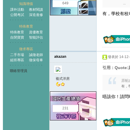
649
...
知識增值
課外活動
教材閱讀
有，學校有校
公開考試
深造進修
特殊教育
特殊教育
資優教育
自閉寶寶
智能評估
徵求專區
二手市場
誠徵老師
akazan
發表於 14-12-1
組班專區
徵保母車
引用：Quote:
聯絡管理員
複式洋房
原帖
有，
唔該你！請問
231