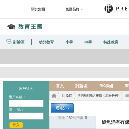
關於集團
集團品牌
討論區
幼兒教育
小學
中學
特殊教育
首頁
討論區
BK群組
幫
用戶登入
討論區
明慧國際幼稚園 (北角分校)
鰂
用戶名稱：
密 碼：
查看:
1824
|
回覆:
5
教育
›
›
›
鰂魚涌有冇
登入