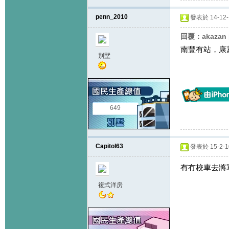
penn_2010
發表於 14-12-1
回覆：akazan
南豐有站，康
別墅
649
Capitol63
發表於 15-2-10
有冇校車去將
複式洋房