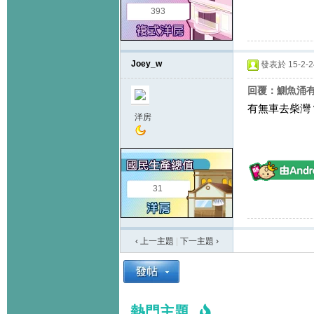
393
Joey_w
發表於 15-2-24
回覆：鰂魚涌
有無車去柴灣
洋房
31
‹ 上一主題
|
下一主題
›
熱門主題