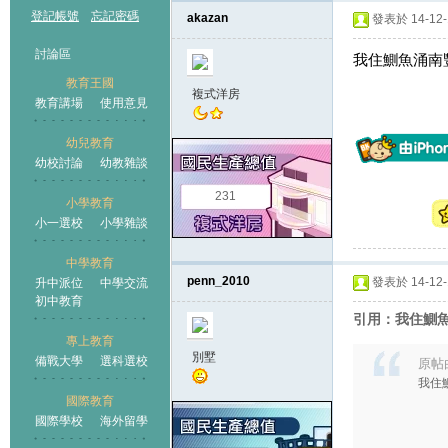
登記帳號
忘記密碼
akazan
發表於 14-12-1
討論區
我住鰂魚涌南豐
教育王國
複式洋房
教育講場
使用意見
幼兒教育
幼校討論
幼教雜談
王國
231
小學教育
小一選校
小學雜談
中學教育
penn_2010
發表於 14-12-1
升中派位
中學交流
初中教育
引用：我住鰂魚
專上教育
別墅
備戰大學
選科選校
原帖
我住
國際教育
國際學校
海外留學