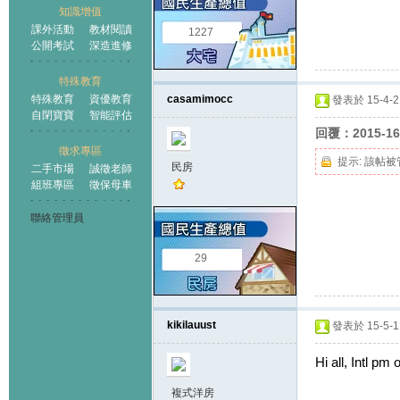
知識增值
課外活動
教材閱讀
1227
公開考試
深造進修
特殊教育
特殊教育
資優教育
casamimocc
發表於 15-4-21
自閉寶寶
智能評估
回覆：2015-1
徵求專區
提示:
該帖被
民房
二手市場
誠徵老師
組班專區
徵保母車
聯絡管理員
29
kikilauust
發表於 15-5-1 
Hi all, Intl pm o
複式洋房