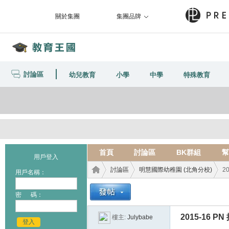
關於集團
集團品牌
討論區
幼兒教育
小學
中學
特殊教育
首頁
討論區
BK群組
幫
用戶登入
討論區
明慧國際幼稚園 (北角分校)
2
用戶名稱：
密 碼：
教育
›
›
›
2015-16 P
樓主:
Julybabe
登入