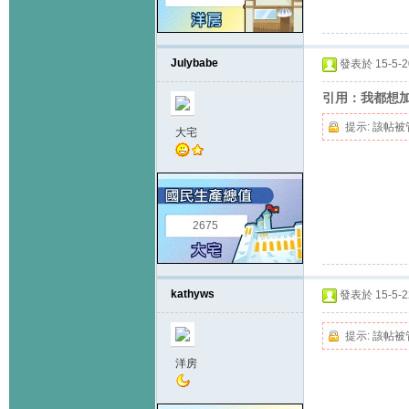
Julybabe
發表於 15-5-20
引用：我都想加入呀
提示:
該帖被
大宅
2675
kathyws
發表於 15-5-22
提示:
該帖被
洋房