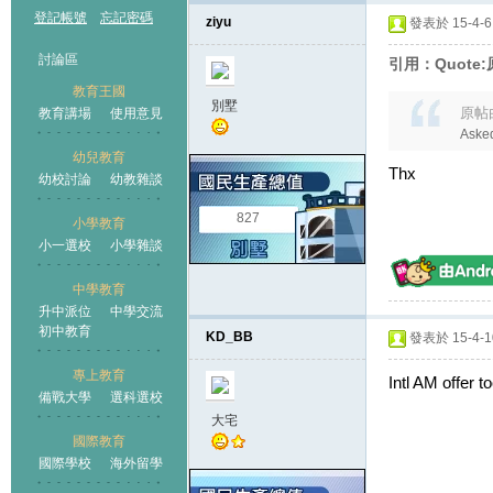
登記帳號
忘記密碼
ziyu
發表於 15-4-6 
討論區
引用：Quote:原
教育王國
別墅
原帖
教育講場
使用意見
Asked
幼兒教育
Thx
幼校討論
幼教雜談
王國
827
小學教育
小一選校
小學雜談
中學教育
升中派位
中學交流
初中教育
KD_BB
發表於 15-4-10
專上教育
Intl AM offer t
備戰大學
選科選校
大宅
國際教育
國際學校
海外留學