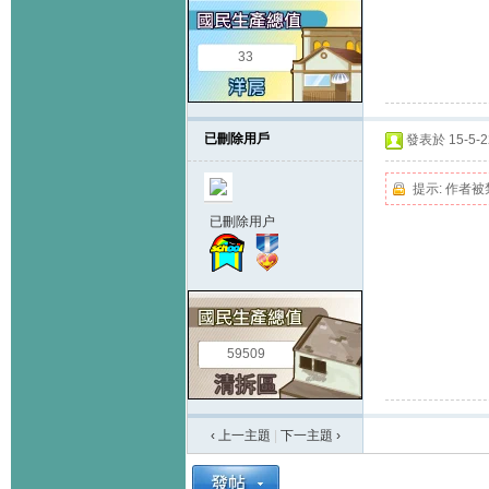
33
已刪除用戶
發表於 15-5-22
提示:
作者被
已刪除用户
59509
‹ 上一主題
|
下一主題
›