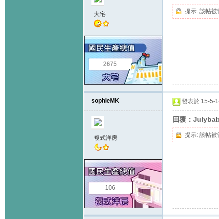
提示:
該帖被
大宅
2675
sophieMK
發表於 15-5-14
回覆：Julyba
提示:
該帖被
複式洋房
106