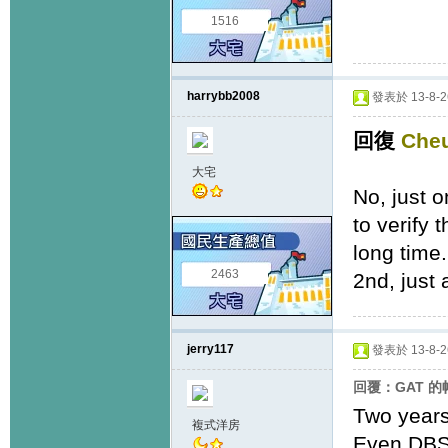
1516
harrybb2008
發表於 13-8-26
回復
Che
大宅
No, just o
to verify 
long time.
2463
2nd, just
jerry117
發表於 13-8-26
回覆：GAT 的
Two years
複式洋房
Even DBS 