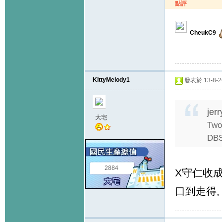
點評
CheukC9
KittyMelody1
發表於 13-8-26
jer
大宅
Two
DBS 
2884
X守仁收成
口到走得,