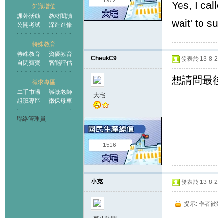
1972
Yes, I cal
知識增值
課外活動
教材閱讀
wait' to s
公開考試
深造進修
特殊教育
特殊教育
資優教育
CheukC9
發表於 13-8-26
自閉寶寶
智能評估
想請問最
徵求專區
二手市場
誠徵老師
大宅
組班專區
徵保母車
聯絡管理員
1516
小克
發表於 13-8-26
提示:
作者被