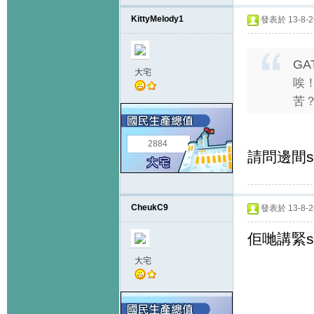
KittyMelody1
發表於 13-8-26
GA
大宅
唉
苦
2884
請問邊間st.
CheukC9
發表於 13-8-26
佢哋講緊st 
大宅