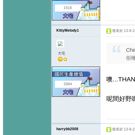
1516
KittyMelody1
發表於 13-8-26
Ch
大宅
佢哋講
噢...THAN
2884
呢間好野呢.
harrybb2008
發表於 13-8-26