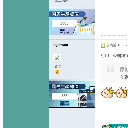
禁止訪問
2001
ngokwan
發表於 13-8-26
引用：今朝我1
別墅
原
今朝
833