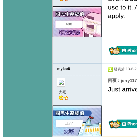
use to it.
apply.
498
mylee6
發表於 13-8-26
回覆：jerry11
Just arriv
大宅
1177