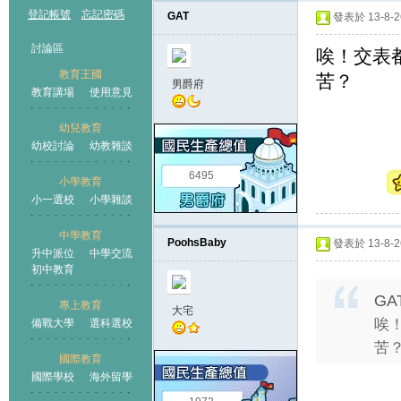
登記帳號
忘記密碼
GAT
發表於 13-8-26
討論區
唉！交表
教育王國
苦？
男爵府
教育講場
使用意見
幼兒教育
幼校討論
幼教雜談
王國
6495
小學教育
小一選校
小學雜談
中學教育
PoohsBaby
發表於 13-8-26
升中派位
中學交流
初中教育
GA
專上教育
大宅
唉
備戰大學
選科選校
苦
國際教育
國際學校
海外留學