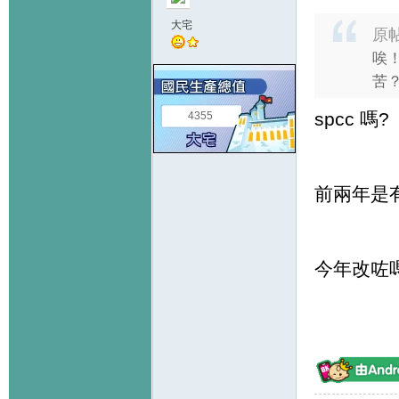
大宅
原
唉
苦
spcc 嗎?
4355
前兩年是
今年改咗