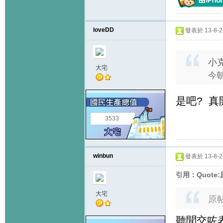
loveDD
發表於 13-8-26
小克
大宅
今朝
是吧? 真
3533
winbun
發表於 13-8-26
引用：Quote:
大宅
原
聽聞交咗