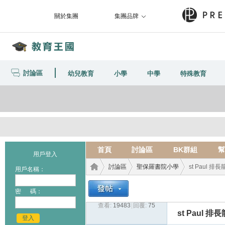
關於集團
集團品牌
討論區
幼兒教育
小學
中學
特殊教育
首頁
討論區
BK群組
幫
用戶登入
討論區
聖保羅書院小學
st Paul 排長
用戶名稱：
密 碼：
查看:
19483
|
回覆:
75
教育
›
›
›
st Paul 排長
登入