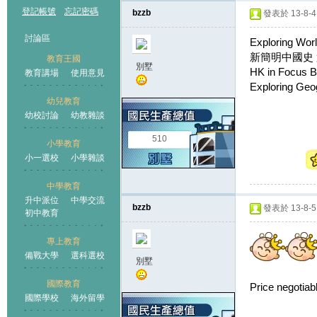
登記帳號
忘記密碼
bzzb
發表於 13-8-4 
討論區
Exploring Wor
新簡明中國史 第二
教育王國
別墅
HK in Focus 
教育講場
使用意見
Exploring Geo
幼兒教育
幼校討論
幼教雜談
王國
510
小學教育
小一選校
小學雜談
中學教育
升中派位
中學交流
bzzb
發表於 13-8-5 
初中教育
專上教育
備戰大學
選科選校
別墅
國際教育
Price negotiab
國際學校
海外留學