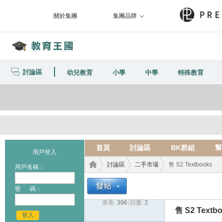
關於集團
集團品牌
討論區
幼兒教育
小學
中學
特殊教育
首頁
討論區
BK群組
幫
用戶登入
討論區
二手市場
售 S2 Textbooks
用戶名稱：
密 碼：
查看:
396
|
回覆:
2
教育
›
›
›
售 S2 Textb
登入