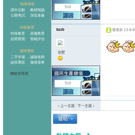
知識增值
510
課外活動
教材閱讀
公開考試
深造進修
特殊教育
bzzb
發表於 13-8-8 
特殊教育
資優教育
自閉寶寶
智能評估
徵求專區
別墅
二手市場
誠徵老師
組班專區
徵保母車
聯絡管理員
510
‹ 上一主題
|
下一主題
›