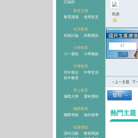
討論區
教育王國
民房
教育講場
使用意見
幼兒教育
幼校討論
幼教雜談
王國
17
小學教育
小一選校
小學雜談
中學教育
升中派位
中學交流
初中教育
‹ 上一主題
|
下
專上教育
備戰大學
選科選校
國際教育
熱門主題
國際學校
海外留學
知識增值
課外活動
教材閱讀