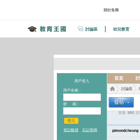
關於集團
討論區
幼兒教育
首頁
討
用戶登入
討論區
用戶名稱：
密 碼：
查看:
990
|
回
教育
›
›
登入
登記帳號
忘記密碼
pimondcheung