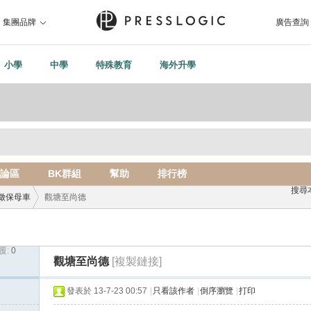
集團品牌
廣告查詢
小學
中學
特殊教育
海外升學
論區
BK群組
幫助
排行榜
搜尋
徵保母車
觀塘至尚德
覆:
0
›
觀塘至尚德
[複製鏈接]
發表於 13-7-23 00:57
|
只看該作者
|
倒序瀏覽
|
打印