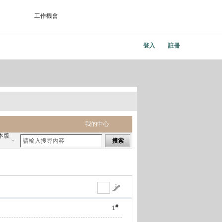
工作機會
登入
註冊
我的中心
本版
搜索
#
1