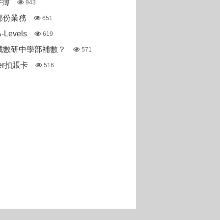
件簿
943
部份業務
651
Levels
619
城數研中學部補數？
571
ter扣賬卡
516