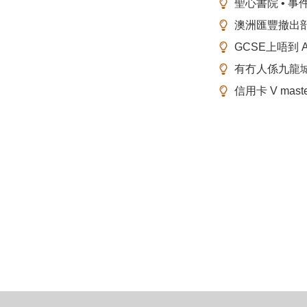
聖心書院 • 事
澳洲匯豐撤出
GCSE上唔到 A-
有冇人係九龍
信用卡 V mas