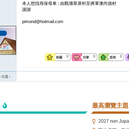
本人想找尋保母車 : 由觀塘翠屏村至將軍澳尚德村
謝謝
pimond@hotmail.com
0
0
0
一主題
›
最高瀏覽主題
2027 non Ju