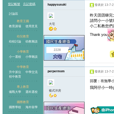
登記帳號
忘記密碼
happysusuki
發表於 13-7-21
討論區
昨天囝囝睇完
請問小一小號
教育王國
大宅
小二私教您們
教育講場
使用意見
Thank you
幼兒教育
幼校討論
幼教雜談
王國
2228
小學教育
小一選校
小學雜談
中學教育
perpermom
發表於 13-7-22
升中派位
中學交流
初中教育
回覆：有無學
專上教育
我阿仔小一時g
複式洋房
備戰大學
選科選校
國際教育
國際學校
海外留學