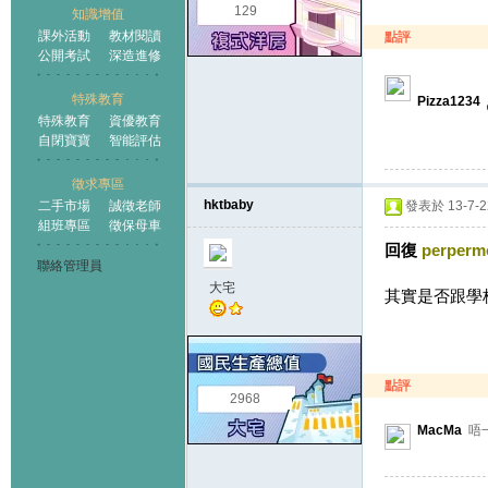
129
知識增值
課外活動
教材閱讀
點評
公開考試
深造進修
特殊教育
Pizza1234
特殊教育
資優教育
自閉寶寶
智能評估
徵求專區
hktbaby
二手市場
誠徵老師
發表於 13-7-22
組班專區
徵保母車
回復
perper
聯絡管理員
大宅
其實是否跟學校
點評
2968
MacMa
唔