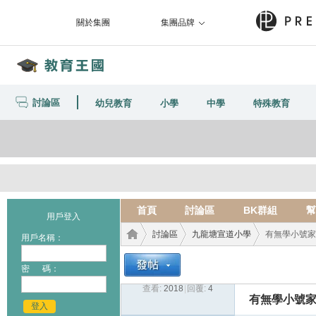
關於集團
集團品牌
討論區
幼兒教育
小學
中學
特殊教育
首頁
討論區
BK群組
幫
用戶登入
討論區
九龍塘宣道小學
有無學小號家
用戶名稱：
密 碼：
查看:
2018
|
回覆:
4
教育
›
›
›
有無學小號
登入