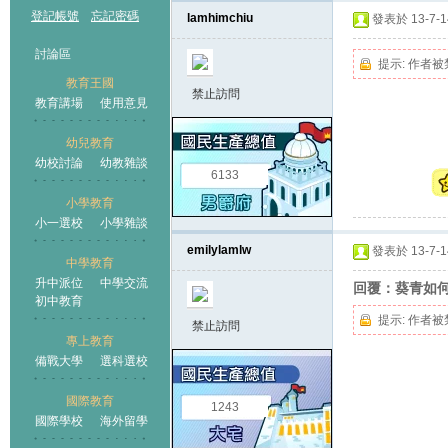
登記帳號
忘記密碼
lamhimchiu
發表於 13-7-14
討論區
提示:
作者被
教育王國
禁止訪問
教育講場
使用意見
幼兒教育
幼校討論
幼教雜談
王國
6133
小學教育
小一選校
小學雜談
emilylamlw
發表於 13-7-14
中學教育
升中派位
中學交流
回覆：葵青如
初中教育
提示:
作者被
禁止訪問
專上教育
備戰大學
選科選校
國際教育
1243
國際學校
海外留學