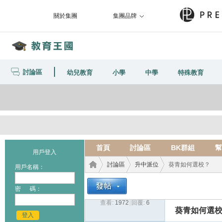
關於集團
集團品牌
討論區
幼兒教育
小學
中學
特殊教育
首頁
討論區
BK群組
幫
用戶登入
討論區
升中派位
葵青如何選校？
用戶名稱：
密 碼：
查看:
1972
|
回覆:
6
教育
›
›
›
葵青如何選
登入