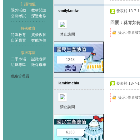
知識增值
課外活動
教材閱讀
emilylamlw
發表於 13-7-14
公開考試
深造進修
回覆：葵青如
特殊教育
提示:
作者被
禁止訪問
特殊教育
資優教育
自閉寶寶
智能評估
徵求專區
二手市場
誠徵老師
1243
組班專區
徵保母車
聯絡管理員
lamhimchiu
發表於 13-7-14
提示:
作者被
禁止訪問
6133