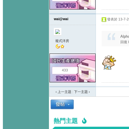
wai@wai
發表於 13-7-20
Alph
複式洋房
回復 
433
‹ 上一主題
|
下一主題
›
熱門主題