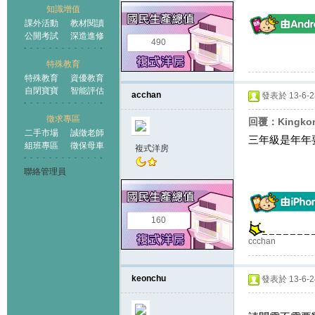
知識增值
課外活動
教材閱讀
公開考試
深造進修
490
特殊教育
特殊教育
資優教育
自閉寶寶
智能評估
acchan
發表於 13-6-23
徵求專區
回覆：Kingko
二手市場
誠徵老師
三年級是年年
組班專區
徵保母車
複式洋房
聯絡管理員
160
ccchan
keonchu
發表於 13-6-24