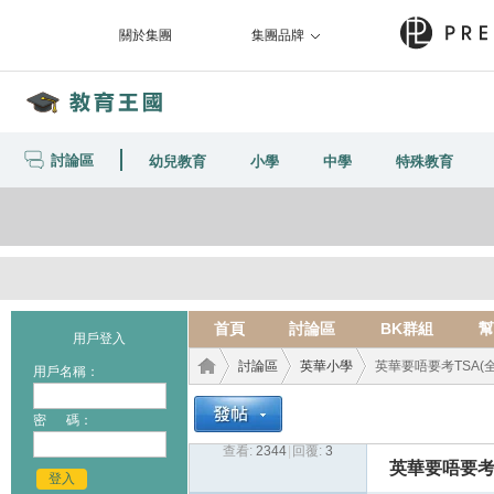
關於集團
集團品牌
討論區
幼兒教育
小學
中學
特殊教育
首頁
討論區
BK群組
幫
用戶登入
討論區
英華小學
英華要唔要考TSA(
用戶名稱：
密 碼：
查看:
2344
|
回覆:
3
教育
›
›
›
英華要唔要考
登入