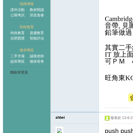
知識增值
課外活動
教材閱讀
公開考試
深造進修
Cambrid
音帶, 見圖
特殊教育
鉛筆做過，
特殊教育
資優教育
自閉寶寶
智能評估
其實
二手
徵求專區
IT 放
二手市場
誠徵老師
可ＰＭ 
組班專區
徵保母車
聯絡管理員
旺角東K
ahbei
發表於 13-6-23
push pus