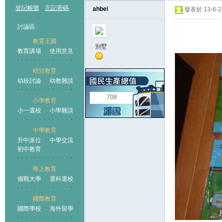
登記帳號
忘記密碼
ahbei
發表於 13-6-22
討論區
教育王國
別墅
教育講場
使用意見
幼兒教育
幼校討論
幼教雜談
王國
708
小學教育
小一選校
小學雜談
中學教育
升中派位
中學交流
初中教育
專上教育
備戰大學
選科選校
國際教育
國際學校
海外留學