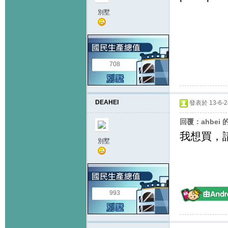
別墅
708
DEAHEI
發表於 13-6-24
回覆：ahbei 
我想買，請
別墅
993