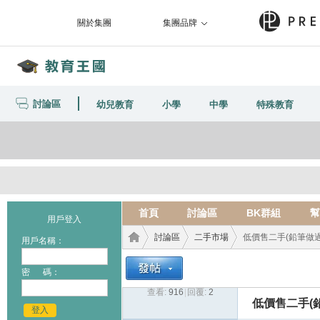
關於集團
集團品牌
討論區
幼兒教育
小學
中學
特殊教育
首頁
討論區
BK群組
幫
用戶登入
討論區
二手市場
低價售二手(鉛筆做過) C
用戶名稱：
密 碼：
查看:
916
|
回覆:
2
教育
›
›
›
低價售二手(鉛筆做
登入