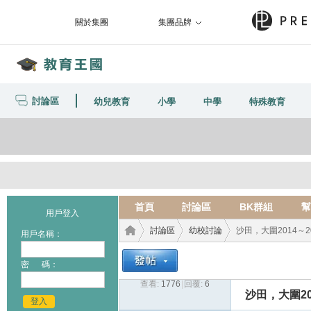
關於集團
集團品牌
討論區
幼兒教育
小學
中學
特殊教育
首頁
討論區
BK群組
幫
用戶登入
討論區
幼校討論
沙田，大圍2014～20
用戶名稱：
密 碼：
查看:
1776
|
回覆:
6
教育
›
›
›
沙田，大圍201
登入