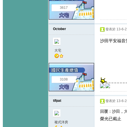
3617
October
發表於 13-6-27
沙田平安福音
大宅
3108
tifpat
發表於 13-6-28
回覆：沙田，大圍
榮光已截止
複式洋房