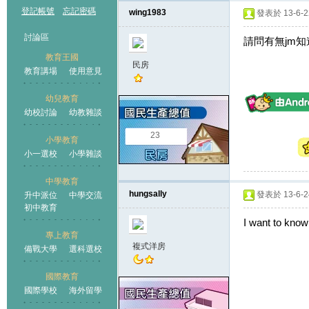
登記帳號
忘記密碼
wing1983
發表於 13-6-22
討論區
請問有無jm
教育王國
民房
教育講場
使用意見
幼兒教育
幼校討論
幼教雜談
王國
23
小學教育
小一選校
小學雜談
中學教育
hungsally
發表於 13-6-24
升中派位
中學交流
初中教育
I want to know
專上教育
複式洋房
備戰大學
選科選校
國際教育
國際學校
海外留學