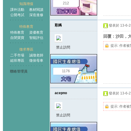
212
知識增值
課外活動
教材閱讀
公開考試
深造進修
彩媽
發表於 13-6-24
特殊教育
特殊教育
資優教育
回覆：沙田，大圍
自閉寶寶
智能評估
提示:
作者被
禁止訪問
徵求專區
二手市場
誠徵老師
組班專區
徵保母車
1176
聯絡管理員
acepno
發表於 13-6-27
提示:
作者被
禁止訪問