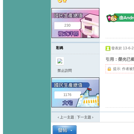
230
彩媽
發表於 13-6-28
引用：榮光已截
提示:
作者被
禁止訪問
1176
‹ 上一主題
|
下一主題
›