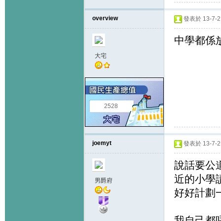
overview
發表於 13-7-2 
中學都係放
大宅
2528
joemyt
發表於 13-7-2 
說話要公
近的小學讀
男爵府
好好計劃一
我自己都唔