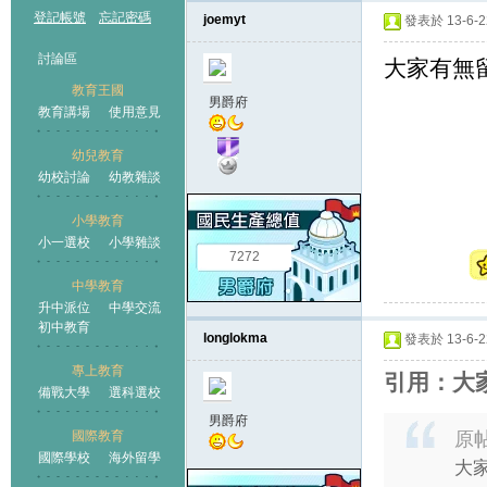
登記帳號
忘記密碼
joemyt
發表於 13-6-22
討論區
大家有無留
教育王國
男爵府
教育講場
使用意見
幼兒教育
幼校討論
幼教雜談
王國
小學教育
小一選校
小學雜談
7272
中學教育
升中派位
中學交流
初中教育
longlokma
發表於 13-6-22
專上教育
引用：大
備戰大學
選科選校
男爵府
國際教育
原
國際學校
海外留學
大家