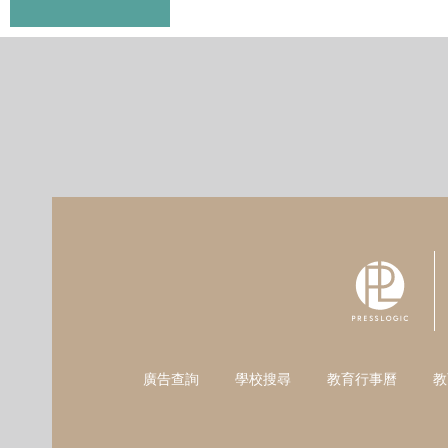
廣告查詢
學校搜尋
教育行事曆
教