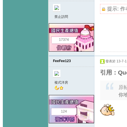
提示:
作
禁止訪問
17374
FeeFee123
發表於 13-7-13
引用：Quot
複式洋房
原
你
124