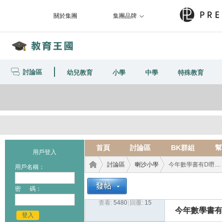
關於集團
集團品牌
討論區
幼兒教育
小學
中學
特殊教育
首頁
討論區
BK群組
幫
用戶登入
討論區
喇沙小學
今年數學書有D嘢....
用戶名稱：
密 碼：
查看:
5480
|
回覆:
15
教育
›
›
›
今年數學書有D嘢
登入