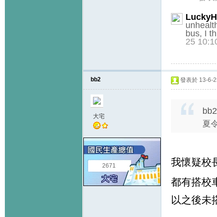
Lucky
unhealth
bus, I t
25 10:1
bb2
發表於 13-6-25
bb2
大宅
夏令
我懷疑校長
2671
都有搭校車
以之後未