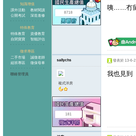
知識增值
咦……冇
課外活動
教材閱讀
8718
公開考試
深造進修
特殊教育
特殊教育
資優教育
自閉寶寶
智能評估
徵求專區
二手市場
誠徵老師
sallychs
發表於 13-6-22
組班專區
徵保母車
我也見到
聯絡管理員
複式洋房
181