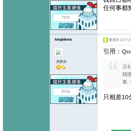
任何事都無
7272
longlokma
發表於 13-7-2 
引用：Quo
男爵府
原
我
車,
8718
只相差1