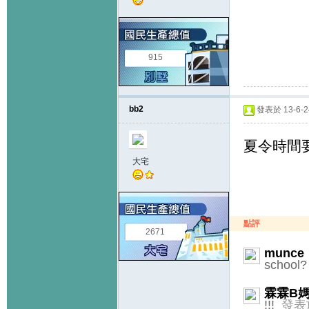
915
bb2
發表於 13-6-24
夏令時間要1
大宅
點評
2671
munce
school
霖霖B
!!!
發表於