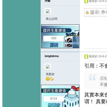
沖廁
發表於 13-6-23
提示:
作
禁止訪問
950
longlokma
發表於 13-6-23
引用：不
男爵府
原
不
其實本來
8718
谓！ 真