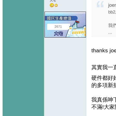
大宅
joe
bb
我
2671
...
thanks jo
其實我一
硬件都好好
的多項新措
我真係呻下
不滿!大