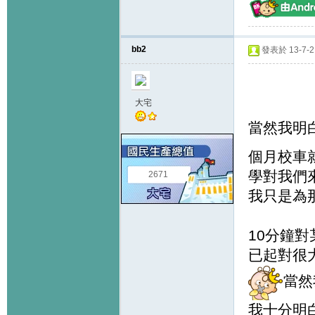
bb2
發表於 13-7-2 
大宅
當然我明白
個月校車
學對我們
2671
我只是為那
10分鐘對
已起對很大
當然
我十分明