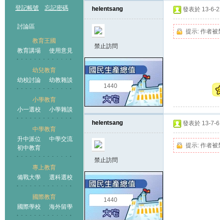
登記帳號
忘記密碼
helentsang
發表於 13-6-22
討論區
提示:
作者被
教育王國
禁止訪問
教育講場
使用意見
幼兒教育
幼校討論
幼教雜談
王國
1440
小學教育
小一選校
小學雜談
helentsang
發表於 13-7-6 
中學教育
升中派位
中學交流
提示:
作者被
初中教育
禁止訪問
專上教育
備戰大學
選科選校
國際教育
1440
國際學校
海外留學