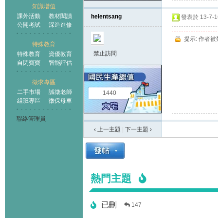
知識增值
課外活動
教材閱讀
helentsang
發表於 13-7-16
公開考試
深造進修
提示:
作者被
特殊教育
禁止訪問
特殊教育
資優教育
自閉寶寶
智能評估
徵求專區
二手市場
誠徵老師
1440
組班專區
徵保母車
聯絡管理員
‹ 上一主題
|
下一主題
›
熱門主題
已刪
147