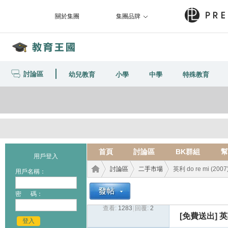
關於集團
集團品牌
討論區
幼兒教育
小學
中學
特殊教育
首頁
討論區
BK群組
幫
用戶登入
討論區
二手市場
英利 do re mi (2
用戶名稱：
密 碼：
查看:
1283
|
回覆:
2
教育
›
›
›
[免費送出]
英
登入