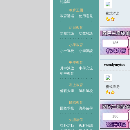
討論區
教育王國
複式洋房
教育講場
使用意見
幼兒教育
幼校討論
幼教雜談
王國
186
小學教育
小一選校
小學雜談
中學教育
wendymytse
升中派位
中學交流
初中教育
專上教育
複式洋房
備戰大學
選科選校
國際教育
國際學校
海外留學
186
知識增值
課外活動
教材閱讀