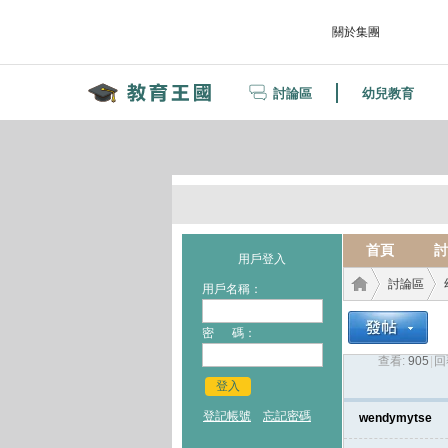
關於集團
討論區
幼兒教育
首頁
討
用戶登入
討論區
用戶名稱：
密 碼：
查看:
905
|
回
教育
›
›
登入
登記帳號
忘記密碼
wendymytse