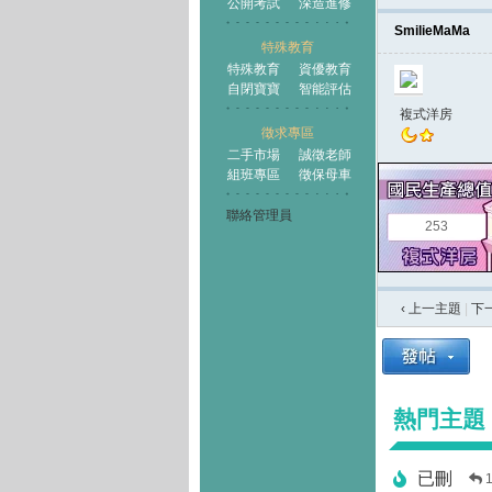
公開考試
深造進修
SmilieMaMa
特殊教育
特殊教育
資優教育
自閉寶寶
智能評估
複式洋房
徵求專區
二手市場
誠徵老師
組班專區
徵保母車
聯絡管理員
253
‹ 上一主題
|
下
熱門主題
已刪