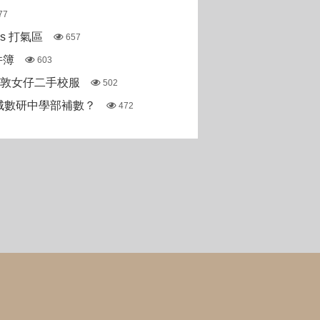
77
pas 打氣區
657
件簿
603
斯敦女仔二手校服
502
城數研中學部補數？
472