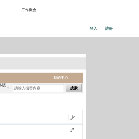
工作機會
登入
註冊
我的中心
本版
搜索
#
1