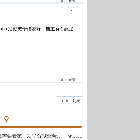
返回頂部
#
3
Victoria 活動教學語境好，樓主有冇諗過
返回頂部
返回列表
哪些直資學校只需要看第一次呈分試就會出offer
1361