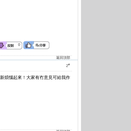
0
返回頂部
#
2
切又從新煩惱起來！大家有冇意見可給我作