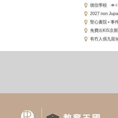
德信學校
6
2027 non Ju
聖心書院 • 事
免費出KIS京
有冇人係九龍