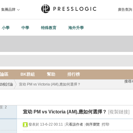
集團品牌
廣告查詢
小學
中學
特殊教育
海外升學
論區
BK群組
幫助
排行榜
搜尋
幼校討論
宣幼 PM vs Victoria (AM),應如何選擇？
覆:
2
›
宣幼 PM vs Victoria (AM),應如何選擇？
[複製鏈接]
發表於 13-6-22 00:11
|
只看該作者
|
倒序瀏覽
|
打印