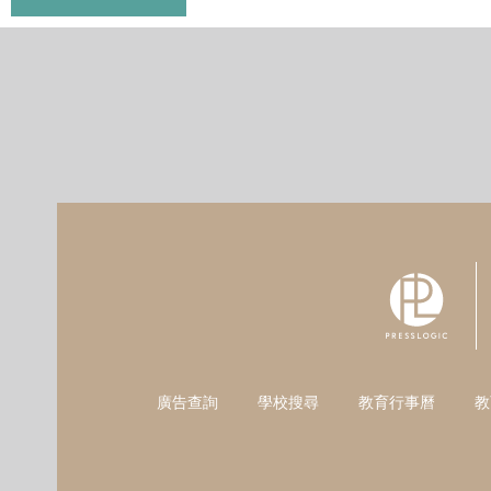
廣告查詢
學校搜尋
教育行事曆
教