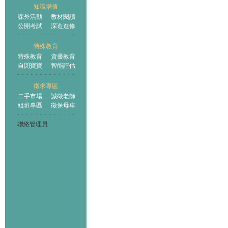
知識增值
課外活動
教材閱讀
公開考試
深造進修
特殊教育
特殊教育
資優教育
自閉寶寶
智能評估
徵求專區
二手市場
誠徵老師
組班專區
徵保母車
聯絡管理員