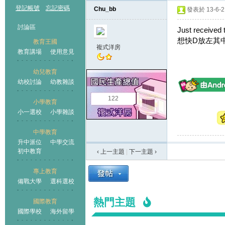
登記帳號
忘記密碼
Chu_bb
發表於 13-6-21
討論區
Just received t
想快D放左其中
教育王國
複式洋房
教育講場
使用意見
幼兒教育
幼校討論
幼教雜談
王國
122
小學教育
小一選校
小學雜談
中學教育
升中派位
中學交流
初中教育
‹ 上一主題
|
下一主題
›
專上教育
備戰大學
選科選校
熱門主題
國際教育
國際學校
海外留學