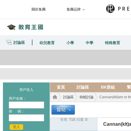
關於集團
集團品牌
討論區
幼兒教育
小學
中學
特殊教育
首頁
討論區
BK群組
幫
用戶登入
討論區
幼校討論
Cannan(klt)am or t
用戶名稱：
密 碼：
查看:
710
|
回覆:
0
教育
›
›
›
Cannan(klt)
登入