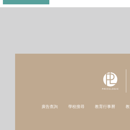
廣告查詢
學校搜尋
教育行事曆
教