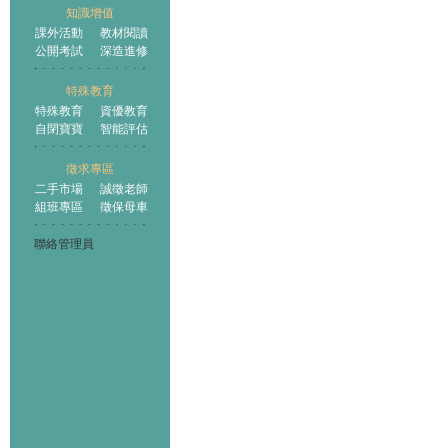
知識增值
課外活動
教材閱讀
公開考試
深造進修
特殊教育
特殊教育
資優教育
自閉寶寶
智能評估
徵求專區
二手市場
誠徵老師
組班專區
徵保母車
聯絡管理員