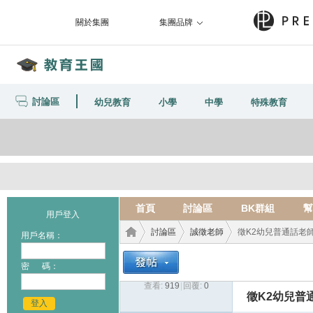
關於集團
集團品牌
討論區
幼兒教育
小學
中學
特殊教育
首頁
討論區
BK群組
幫
用戶登入
討論區
誠徵老師
徵K2幼兒普通話老師
用戶名稱：
密 碼：
查看:
919
|
回覆:
0
教育
›
›
›
徵K2幼兒普
登入