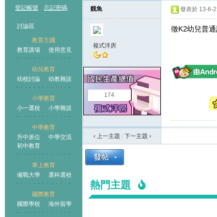
登記帳號
忘記密碼
靚魚
發表於 13-6-21
討論區
徵K2幼兒普通
教育王國
複式洋房
教育講場
使用意見
幼兒教育
幼校討論
幼教雜談
王國
174
小學教育
小一選校
小學雜談
中學教育
‹ 上一主題
|
下一主題
›
升中派位
中學交流
初中教育
專上教育
備戰大學
選科選校
熱門主題
國際教育
國際學校
海外留學