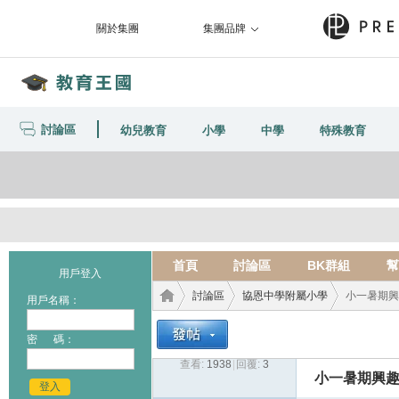
關於集團
集團品牌
討論區
幼兒教育
小學
中學
特殊教育
首頁
討論區
BK群組
幫
用戶登入
討論區
協恩中學附屬小學
小一暑期興
用戶名稱：
密 碼：
查看:
1938
|
回覆:
3
教育
›
›
›
小一暑期興
登入