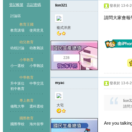
登記帳號
忘記密碼
lion321
發表於 13-6-20
討論區
請問大家會報
教育王國
複式洋房
教育講場
使用意見
幼兒教育
幼校討論
幼教雜談
王國
228
小學教育
小一選校
小學雜談
中學教育
myac
發表於 13-6-20
升中派位
中學交流
初中教育
專上教育
lion
大宅
備戰大學
選科選校
請問
國際教育
Are you talki
國際學校
海外留學