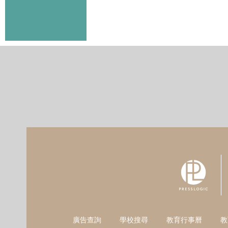
廣告查詢
學校搜尋
教育行事曆
教