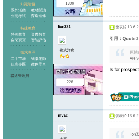
1339
知識增值
課外活動
教材閱讀
公開考試
深造進修
lion321
發表於 13-6-21
特殊教育
特殊教育
資優教育
引用：Quote:l
自閉寶寶
智能評估
複式洋房
原帖
徵求專區
Are y
二手市場
誠徵老師
組班專區
徵保母車
Is for prospect
聯絡管理員
228
myac
發表於 13-6-21
lion