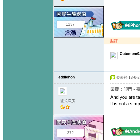
1237
點評
Cutemom0
eddiehon
發表於 13-6-20
回覆：叩門 - 
And you are ta
複式洋房
It is not a sim
372