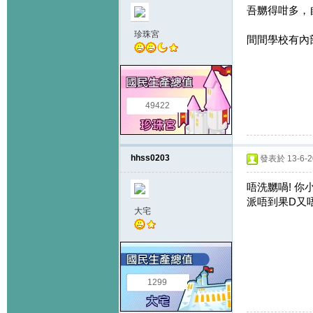
吾嬲得咁多，
珍珠宮
間間學校有內
49422
hhss0203
發表於 13-6-20
唔洗嬲喎! 你
派唔到果D又唔
大宅
1299