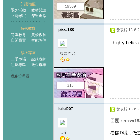
知識增值
59509
課外活動
教材閱讀
公開考試
深造進修
特殊教育
pizza188
發表於 13-6-20
特殊教育
資優教育
自閉寶寶
智能評估
I highly believ
徵求專區
複式洋房
二手市場
誠徵老師
組班專區
徵保母車
聯絡管理員
318
luilui007
發表於 13-6-20
回覆：pizza1
看開D啦，做
大宅