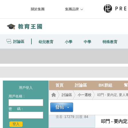
關於集團
集團品牌
討論區
幼兒教育
小學
中學
特殊教育
首頁
討論區
BK群組
幫
用戶登入
討論區
小一選校
叩門 - 要內定, 要人事
用戶名稱：
密 碼：
查看:
17279
|
回覆:
84
教育
›
›
›
叩門 - 要內
登入