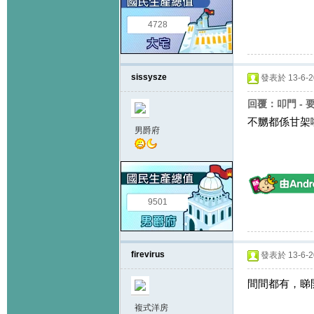
4728
sissysze
發表於 13-6-20
回覆：叩門 - 
不嬲都係甘架
男爵府
9501
firevirus
發表於 13-6-20
間間都有，睇
複式洋房