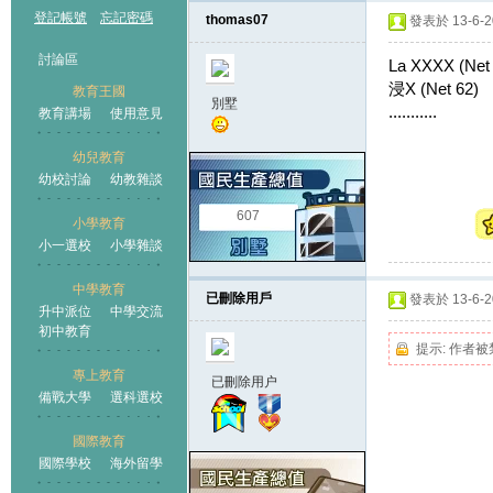
登記帳號
忘記密碼
thomas07
發表於 13-6-20
討論區
La XXXX (Net
浸X (Net 62)
教育王國
別墅
...........
教育講場
使用意見
幼兒教育
幼校討論
幼教雜談
王國
607
小學教育
小一選校
小學雜談
中學教育
已刪除用戶
發表於 13-6-20
升中派位
中學交流
初中教育
提示:
作者被
專上教育
已刪除用户
備戰大學
選科選校
國際教育
國際學校
海外留學