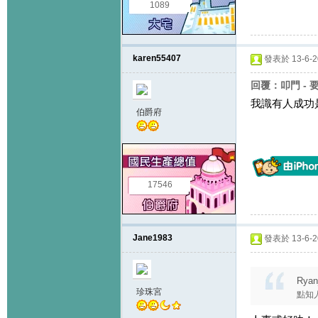
1089
karen55407
發表於 13-6-20
回覆：叩門 - 
我識有人成功
伯爵府
17546
Jane1983
發表於 13-6-20
Ryan
珍珠宮
點知