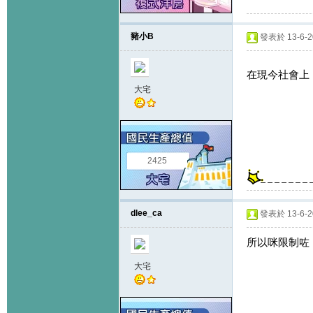
豬小B
發表於 13-6-20
在現今社會上
大宅
2425
dlee_ca
發表於 13-6-20
所以咪限制咗
大宅