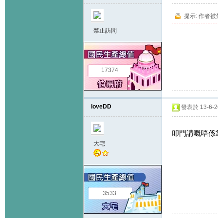
提示:
作者被
禁止訪問
17374
loveDD
發表於 13-6-20
叩門講嘅唔係靠
大宅
3533