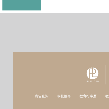
廣告查詢
學校搜尋
教育行事曆
教