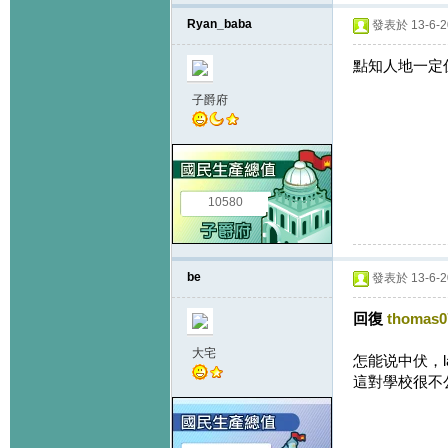
Ryan_baba
發表於 13-6-20
點知人地一定
子爵府
10580
be
發表於 13-6-20
回復
thomas0
大宅
怎能说中伏，
這對學校很不