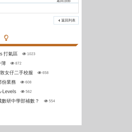
返回頂部
返回列表
pas 打氣區
1023
件簿
872
斯敦女仔二手校服
658
部份業務
608
Levels
562
城數研中學部補數？
554