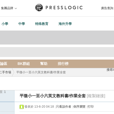
集團品牌
廣告查詢
小學
中學
特殊教育
海外升學
論區
BK群組
幫助
排行榜
搜尋
二手市場
平徵小一至小六英文教科書/作業全套
覆:
1
›
平徵小一至小六英文教科書/作業全套
[複製鏈接]
發表於 13-6-20 04:18
|
只看該作者
|
倒序瀏覽
|
打印