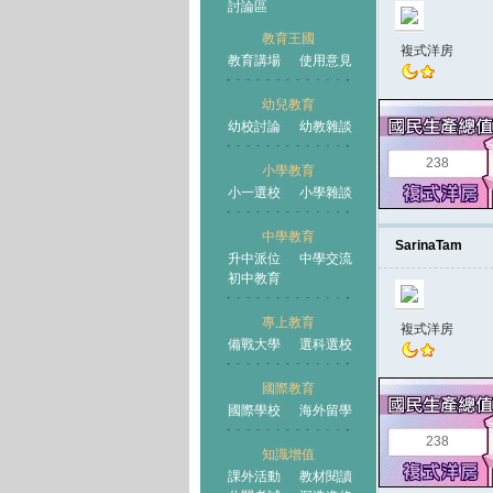
討論區
教育王國
複式洋房
教育講場
使用意見
幼兒教育
幼校討論
幼教雜談
王國
238
小學教育
小一選校
小學雜談
中學教育
SarinaTam
升中派位
中學交流
初中教育
專上教育
複式洋房
備戰大學
選科選校
國際教育
國際學校
海外留學
238
知識增值
課外活動
教材閱讀