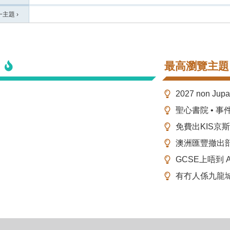
一主題
›
最高瀏覽主題
2027 non Ju
聖心書院 • 事
免費出KIS京
澳洲匯豐撤出
GCSE上唔到 A-
有冇人係九龍