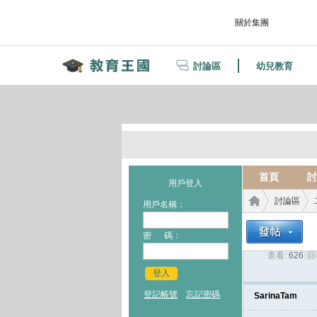
關於集團
討論區
幼兒教育
首頁
討
用戶登入
討論區
用戶名稱：
密 碼：
查看:
626
|
回
教育
›
›
登入
登記帳號
忘記密碼
SarinaTam