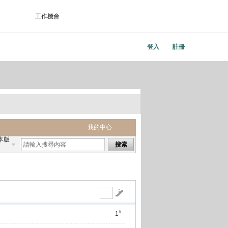
工作機會
登入
註冊
我的中心
本版
搜索
#
1