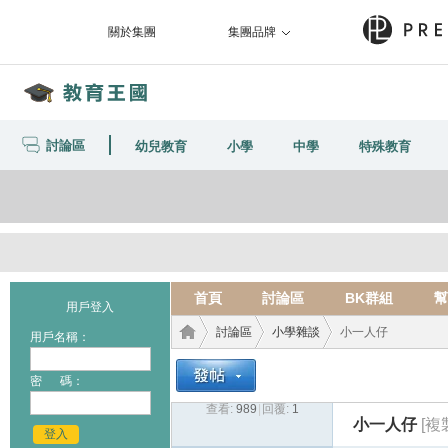
關於集團
集團品牌
討論區
幼兒教育
小學
中學
特殊教育
首頁
討論區
BK群組
幫
用戶登入
討論區
小學雜談
小一人仔
用戶名稱：
密 碼：
查看:
989
|
回覆:
1
教育
›
›
›
小一人仔
[複
登入