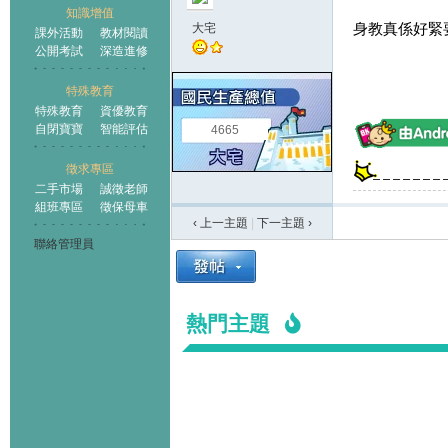
知識增值
身教真係好緊
大宅
課外活動
教材閱讀
公開考試
深造進修
特殊教育
特殊教育
資優教育
自閉寶寶
智能評估
4665
徵求專區
二手市場
誠徵老師
組班專區
徵保母車
‹ 上一主題
|
下一主題
›
聯絡管理員
熱門主題