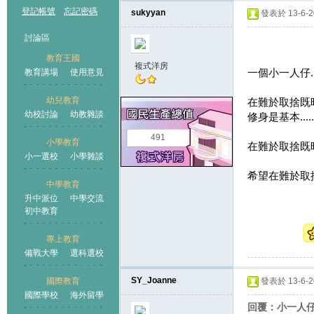
登記帳號
忘記密碼
sukyyan
發表於 13-6-20
討論區
教育王國
複式洋房
一個小一人仔.
教育講場
使用意見
幼兒教育
在難於取捨既時候
幼校討論
幼教雜談
修身是基本..
王國
491
小學教育
在難於取捨既時候
小一選校
小學雜談
希望在難於取捨既
中學教育
升中派位
中學交流
初中教育
專上教育
備戰大學
選科選校
SY_Joanne
國際教育
發表於 13-6-20
國際學校
海外留學
回覆：小一人