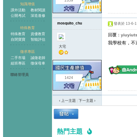
2359
知識增值
課外活動
教材閱讀
公開考試
深造進修
mosquito_chu
發表於 13-6-19
特殊教育
特殊教育
資優教育
回覆：yiuyiut
自閉寶寶
智能評估
我學校有，不
大宅
徵求專區
二手市場
誠徵老師
組班專區
徵保母車
聯絡管理員
1424
‹ 上一主題
|
下一主題
›
熱門主題