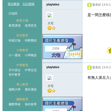
登記帳號
忘記密碼
yiuyiutso
發表於 13-6-19
討論區
是一間怎麼樣
教育王國
大宅
教育講場
使用意見
幼兒教育
幼校討論
幼教雜談
王國
2359
小學教育
小一選校
小學雜談
中學教育
yiuyiutso
發表於 13-6-19
升中派位
中學交流
初中教育
有無人派左入
專上教育
大宅
備戰大學
選科選校
國際教育
國際學校
海外留學