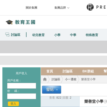
關於集團
集團品牌
討論區
幼兒教育
小學
中學
特殊教育
首頁
討論區
BK群組
幫
用戶登入
討論區
小一選校
樂善堂小學
用戶名稱：
密 碼：
查看:
822
|
回覆:
2
教育
›
›
›
樂善堂小學
登入