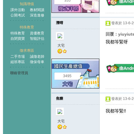
355
知識增值
課外活動
教材閱讀
公開考試
深造進修
濼晴
發表於 13-6-20
特殊教育
特殊教育
資優教育
回覆：yiuyiut
自閉寶寶
智能評估
我都等緊呀
大宅
徵求專區
二手市場
誠徵老師
組班專區
徵保母車
聯絡管理員
3495
焦糖
發表於 13-6-20
我都等緊!!
大宅