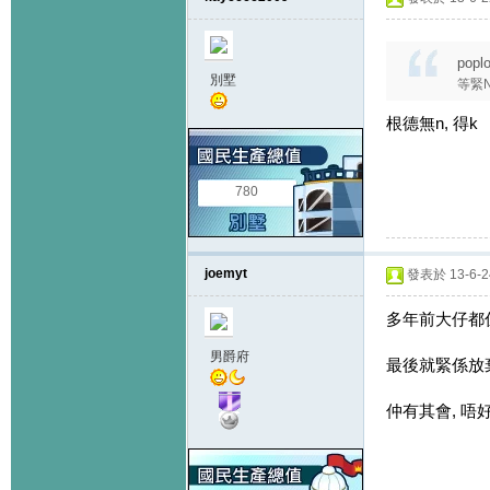
popl
別墅
等緊N
根德無n, 得k
780
joemyt
發表於 13-6-24
多年前大仔都係 
男爵府
最後就緊係放
仲有其會, 唔