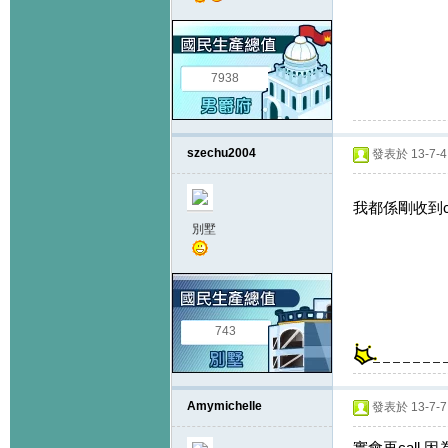
7938
szechu2004
發表於 13-7-4 
我都係剛收到call..
別墅
743
Amymichelle
發表於 13-7-7 
實會再call,