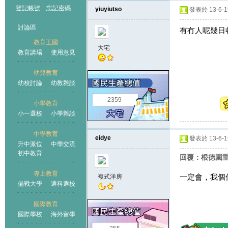
登記帳號
忘記密碼
yiuyiutso
發表於 13-6-19
討論區
有冇人呢幾日
教育王國
大宅
教育講場
使用意見
幼兒教育
幼校討論
幼教雜談
王國
2359
小學教育
小一選校
小學雜談
中學教育
eidye
發表於 13-6-19
升中派位
中學交流
初中教育
回覆：根德園重會不
專上教育
一定會，我個仔
複式洋房
備戰大學
選科選校
國際教育
國際學校
海外留學