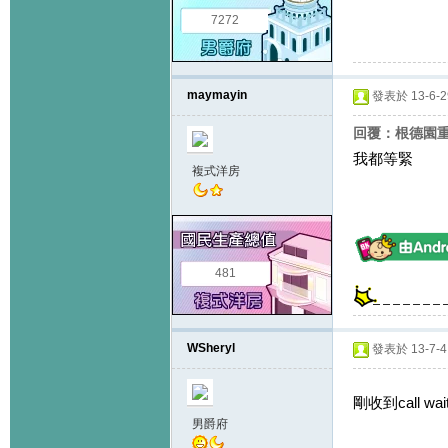
7272
maymayin
發表於 13-6-29
回覆：根德園重會不
我都等緊
複式洋房
481
WSheryl
發表於 13-7-4 
剛收到call wait
男爵府