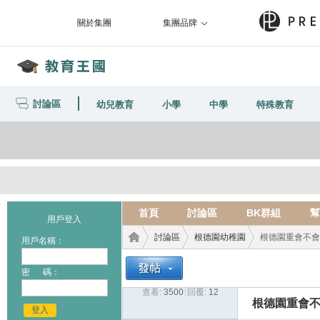
關於集團
集團品牌
討論區
幼兒教育
小學
中學
特殊教育
首頁
討論區
BK群組
幫
用戶登入
討論區
根德園幼稚園
根德園重會不會call
用戶名稱：
密 碼：
查看:
3500
|
回覆:
12
教育
›
›
›
根德園重會不會ca
登入