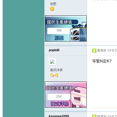
別墅
766
poplolli
發表於 13-6-22
等緊N定K?
複式洋房
254
kayeeee2009
發表於 13-6-22