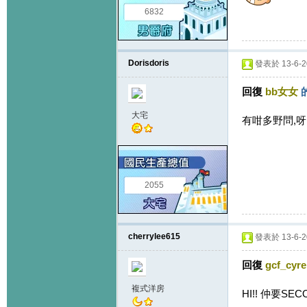
6832
Dorisdoris
發表於 13-6-20
回復
bb女女
大宅
有咁多野問,呀囝講
2055
cherrylee615
發表於 13-6-20
回復
gcf_cyr
複式洋房
HI!! 仲要SE