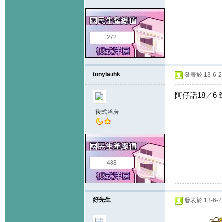
272
tonylauhk
發表於 13-6-20
阿仔話18／6 到
複式洋房
488
好先生
發表於 13-6-20