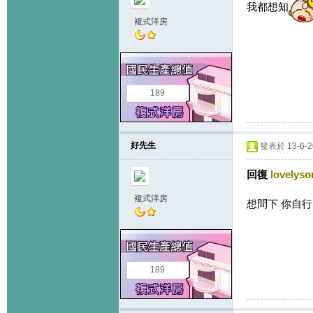
我都想知
複式洋房
189
好先生
發表於 13-6-20
回復
lovelyso
複式洋房
想問下 你自行
189