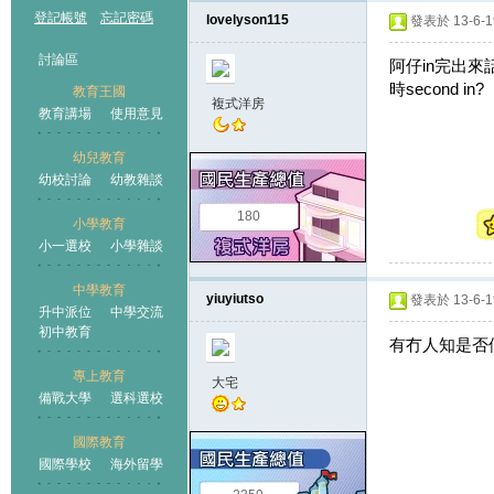
登記帳號
忘記密碼
lovelyson115
發表於 13-6-19
討論區
阿仔in完出
時second in?
教育王國
複式洋房
教育講場
使用意見
幼兒教育
幼校討論
幼教雜談
王國
180
小學教育
小一選校
小學雜談
中學教育
yiuyiutso
發表於 13-6-19
升中派位
中學交流
初中教育
有冇人知是否個
專上教育
大宅
備戰大學
選科選校
國際教育
國際學校
海外留學