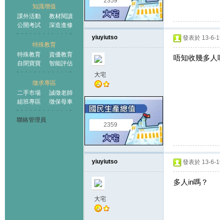
2359
知識增值
課外活動
教材閱讀
公開考試
深造進修
yiuyiutso
發表於 13-6-19
特殊教育
特殊教育
資優教育
唔知收幾多人
自閉寶寶
智能評估
大宅
徵求專區
二手市場
誠徵老師
組班專區
徵保母車
聯絡管理員
2359
yiuyiutso
發表於 13-6-19
多人in嗎？
大宅