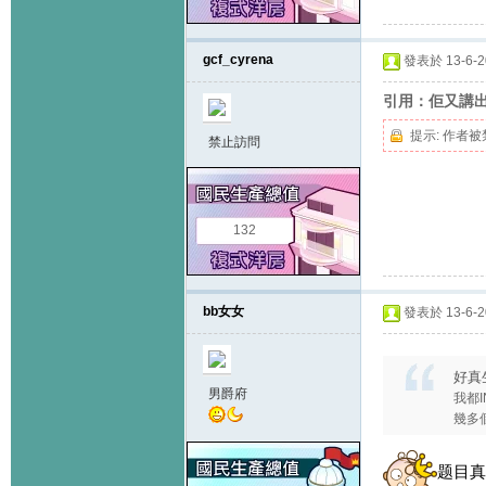
gcf_cyrena
發表於 13-6-20
引用：佢又講
提示:
作者被
禁止訪問
132
bb女女
發表於 13-6-20
好真生
男爵府
我都I
幾多個兄
题目真