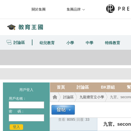
關於集團
集團品牌
討論區
幼兒教育
小學
中學
特殊教育
首頁
討論區
BK群組
幫
用戶登入
討論區
九龍塘官立小學
九官。second
用戶名稱：
密 碼：
查看:
8095
|
回覆:
33
教育
›
›
›
九官。second
登入