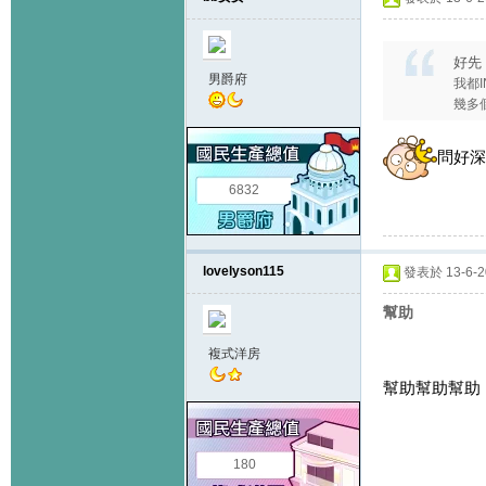
好先 
男爵府
我都I
幾多個兄
問好深
6832
lovelyson115
發表於 13-6-20
幫助
複式洋房
幫助幫助幫助
180