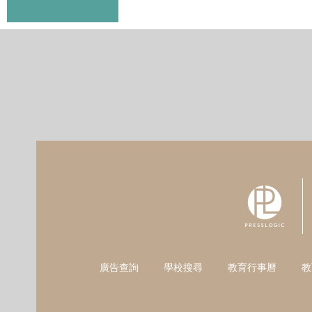
廣告查詢
學校搜尋
教育行事曆
教