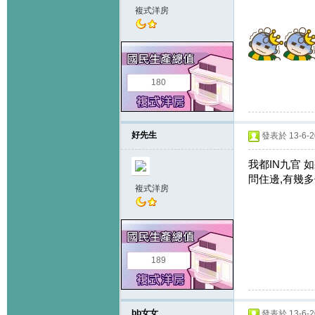
複式洋房
180
好先生
發表於 13-6-20
我都IN九官 
問住邊,有幾
複式洋房
189
bb女女
發表於 13-6-20