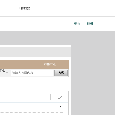
工作機會
登入
註冊
我的中心
本版
搜索
#
1