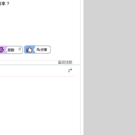
姆車？
0
返回頂部
#
2