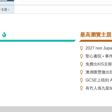
一主題
›
最高瀏覽主題
2027 non Ju
聖心書院 • 事
免費出KIS京
澳洲匯豐撤出
GCSE上唔到 A-
有冇人係九龍