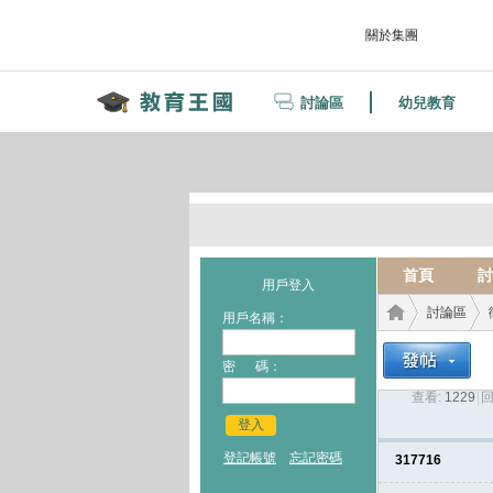
關於集團
討論區
幼兒教育
首頁
討
用戶登入
討論區
用戶名稱：
密 碼：
查看:
1229
|
回
教育
›
›
登入
登記帳號
忘記密碼
317716