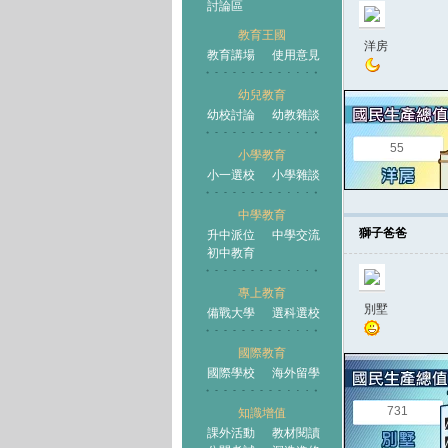
討論區
教育王國
洋房
教育講場
使用意見
幼兒教育
幼校討論
幼教雜談
王國
55
小學教育
小一選校
小學雜談
中學教育
獅子爸爸
升中派位
中學交流
初中教育
專上教育
別墅
備戰大學
選科選校
國際教育
國際學校
海外留學
731
知識增值
課外活動
教材閱讀