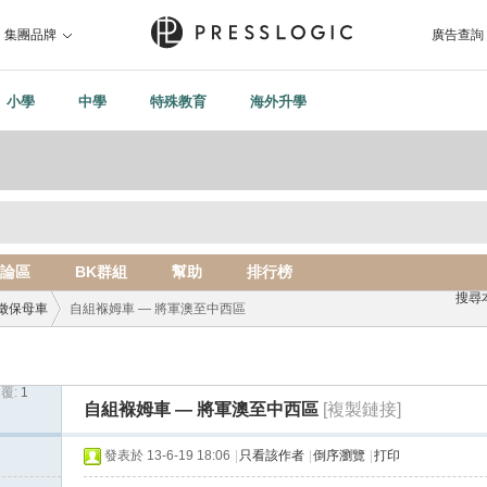
集團品牌
廣告查詢
小學
中學
特殊教育
海外升學
論區
BK群組
幫助
排行榜
搜尋
徵保母車
自組褓姆車 — 將軍澳至中西區
覆:
1
›
自組褓姆車 — 將軍澳至中西區
[複製鏈接]
發表於 13-6-19 18:06
|
只看該作者
|
倒序瀏覽
|
打印