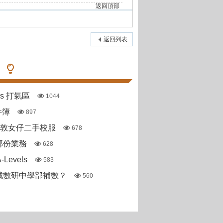
返回頂部
返回列表
pas 打氣區
1044
件簿
897
斯敦女仔二手校服
678
部份業務
628
Levels
583
城數研中學部補數？
560