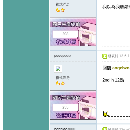
複式洋房
我以為我聽錯添,
208
pocopoco
發表於 13-6-19
回復
angelwo
複式洋房
2nd in 12點
255
bonniec2000
發表於 13-6-20