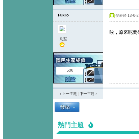
Fukilo
發表於 13-6-20
唉，原來呢間
別墅
536
‹ 上一主題
|
下一主題
›
熱門主題