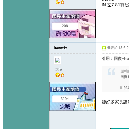
IN 左7-8間
208
happyty
發表於 13-6-20
引用：回復+ha
大宅
原帖
回復 
咁我算
3194
聽好多家長說