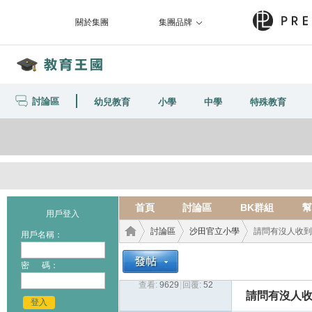
關於集團
集團品牌
討論區
幼兒教育
小學
中學
特殊教育
首頁
討論區
BK群組
幫
用戶登入
討論區
沙田官立小學
請問有沒人收到沙
用戶名稱：
密 碼：
查看:
9629
|
回覆:
52
教育
›
›
›
請問有沒人收
登入