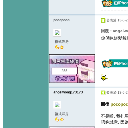
pocopoco
發表於 13-6-20
回覆：angelw
你係咪短髮戴
複式洋房
255
angelwong173173
發表於 13-6-20
回復
pocopo
複式洋房
不是啦, 我扎
唔夠誠意, 