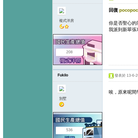
回復
pocopo
複式洋房
你是否聖心的
我派到新翠張X
208
Fukilo
發表於 13-6-20
唉，原來呢間
別墅
536