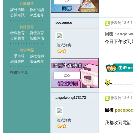
10
知識增值
課外活動
教材閱讀
公開考試
深造進修
pocopoco
發表於 13-6-19
特殊教育
特殊教育
資優教育
回覆：angelw
自閉寶寶
智能評估
今日下午收到
複式洋房
徵求專區
二手市場
誠徵老師
組班專區
徵保母車
聯絡管理員
255
angelwong173173
發表於 13-6-19
回復
pocopo
複式洋房
我都收到電話了