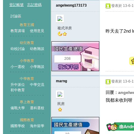
登記帳號
忘記密碼
angelwong173173
發表於 13-6-19
討論區
教育王國
複式洋房
昨天去了2nd 
教育講場
使用意見
幼兒教育
幼校討論
幼教雜談
王國
208
小學教育
小一選校
小學雜談
中學教育
marng
發表於 13-6-19
升中派位
中學交流
初中教育
回覆：angelw
我都未收到呀
專上教育
民房
備戰大學
選科選校
國際教育
國際學校
海外留學