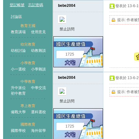
登記帳號
忘記密碼
bebe2004
發表於 13-6-19
討論區
提示:
作者被
教育王國
禁止訪問
教育講場
使用意見
幼兒教育
幼校討論
幼教雜談
王國
1725
小學教育
小一選校
小學雜談
bebe2004
發表於 13-6-25
中學教育
升中派位
中學交流
提示:
作者被
初中教育
禁止訪問
專上教育
備戰大學
選科選校
國際教育
1725
國際學校
海外留學