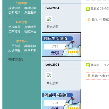
知識增值
課外活動
教材閱讀
bebe2004
發表於 13-6-26
公開考試
深造進修
提示:
作者被
特殊教育
禁止訪問
特殊教育
資優教育
自閉寶寶
智能評估
徵求專區
二手市場
誠徵老師
1725
組班專區
徵保母車
聯絡管理員
bebe2004
發表於 13-6-29
提示:
作者被
禁止訪問
1725