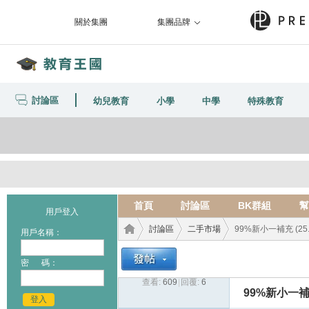
關於集團
集團品牌
討論區
幼兒教育
小學
中學
特殊教育
首頁
討論區
BK群組
幫
用戶登入
討論區
二手市場
99%新小一補充 (25.
用戶名稱：
密 碼：
查看:
609
|
回覆:
6
教育
›
›
›
99%新小一補充 
登入