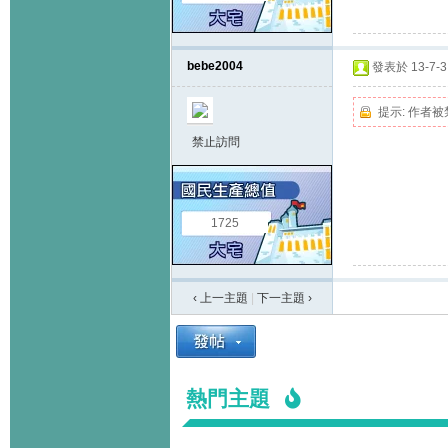
bebe2004
發表於 13-7-3 
提示:
作者被
禁止訪問
1725
‹ 上一主題
|
下一主題
›
熱門主題