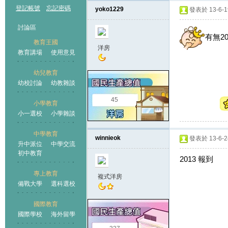
登記帳號
忘記密碼
yoko1229
發表於 13-6-19
討論區
有無20
教育王國
洋房
教育講場
使用意見
幼兒教育
幼校討論
幼教雜談
王國
45
小學教育
小一選校
小學雜談
中學教育
winnieok
發表於 13-6-24
升中派位
中學交流
初中教育
2013 報到
專上教育
複式洋房
備戰大學
選科選校
國際教育
國際學校
海外留學