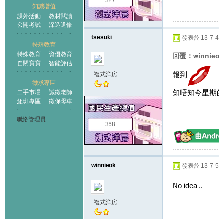
327
知識增值
課外活動
教材閱讀
公開考試
深造進修
tsesuki
發表於 13-7-4 
特殊教育
特殊教育
資優教育
回覆：winnie
自閉寶寶
智能評估
報到
複式洋房
徵求專區
知唔知今星期
二手市場
誠徵老師
組班專區
徵保母車
聯絡管理員
368
winnieok
發表於 13-7-5 
No idea ..
複式洋房