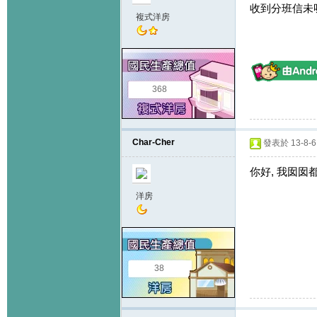
收到分班信未
複式洋房
368
Char-Cher
發表於 13-8-6 
你好, 我囡囡都
洋房
38