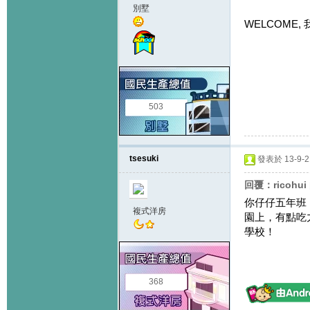
別墅
WELCOME,
503
tsesuki
發表於 13-9-21
回覆：ricohu
你仔仔五年班
複式洋房
園上，有點吃
學校！
368