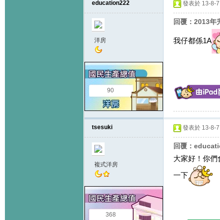
education222
發表於 13-8-7 
回覆：2013
我仔都係1A
洋房
90
tsesuki
發表於 13-8-7 
回覆：educat
大家好！你們
複式洋房
一下
368