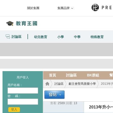
關於集團
集團品牌
討論區
幼兒教育
小學
中學
特殊教育
首頁
討論區
BK群組
幫
用戶登入
討論區
獻主會聖馬善樂小學
2013
用戶名稱：
密 碼：
查看:
2589
|
回覆:
13
教育
›
›
›
2013年升
登入