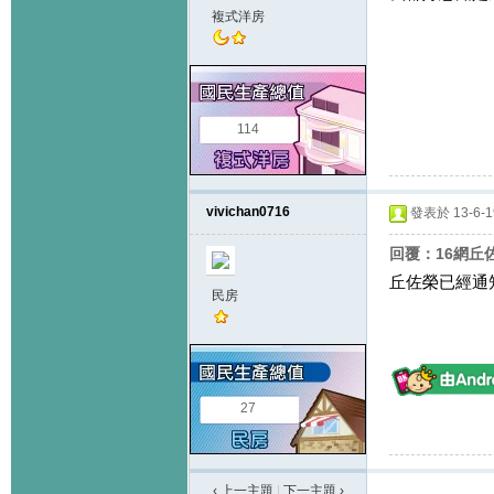
複式洋房
114
vivichan0716
發表於 13-6-19
回覆：16網丘
丘佐榮已經通
民房
27
‹ 上一主題
|
下一主題
›