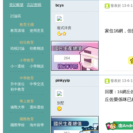
登記帳號
忘記密碼
bcys
發表於 13-6-18
討論區
教育王國
複式洋房
家住16網，
教育講場
使用意見
幼兒教育
幼校討論
幼教雜談
王國
264
小學教育
小一選校
小學雜談
中學教育
pinkyyip
發表於 13-6-19
升中派位
中學交流
初中教育
回覆：16網丘
丘佐榮係咪已
專上教育
別墅
備戰大學
選科選校
國際教育
國際學校
海外留學