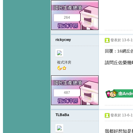
264
rickycwy
發表於 13-6-19
回覆：16網丘
請問丘佐榮幾
複式洋房
487
TLBaBa
發表於 13-6-19
我都好想知是