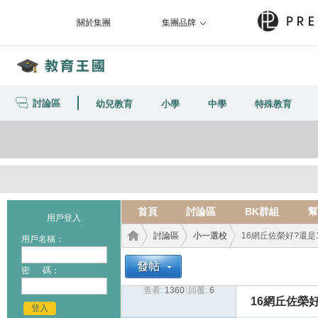
關於集團
集團品牌
討論區
幼兒教育
小學
中學
特殊教育
首頁
討論區
BK群組
幫
用戶登入
討論區
小一選校
16網丘佐榮好?還是
用戶名稱：
密 碼：
查看:
1360
|
回覆:
6
教育
›
›
›
16網丘佐榮
登入