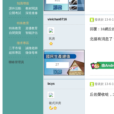
951
知識增值
課外活動
教材閱讀
公開考試
深造進修
vivichan0716
發表於 13-6-19
特殊教育
特殊教育
資優教育
回覆：16網丘
自閉寶寶
智能評估
北循有消息了
民房
徵求專區
二手市場
誠徵老師
組班專區
徵保母車
聯絡管理員
27
bcys
發表於 13-6-19
丘佐榮收咗，
複式洋房