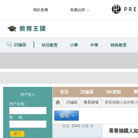
關於集團
集團品牌
討論區
幼兒教育
小學
中學
特殊教育
首頁
討論區
BK群組
幫
用戶登入
討論區
教育講場
看看德國人如何教小
用戶名稱：
密 碼：
查看:
1940
|
回覆:
8
教育
›
›
›
看看德國人
登入