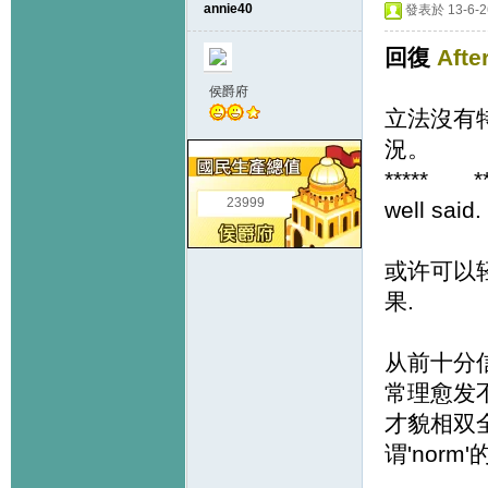
annie40
發表於 13-6-26
回復
Afte
侯爵府
立法沒有
況。
***** **
23999
well said
或许可以轻
果.
从前十分信
常理愈发
才貌相双全
谓'norm