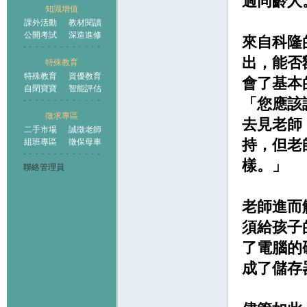
過同齡人
知識增值
課外活動
教材閱讀
公開考試
深造進修
來自科隆
出，能否
特殊教育
特殊教育
資優教育
會了基本
自閉寶寶
智能評估
「您應該
徵求專區
去見老師
二手市場
誠徵老師
持，但老
組班專區
徵保母車
樣。」
聯絡管理員
老師進而
須給孩子
了電腦的硬
成了儲存