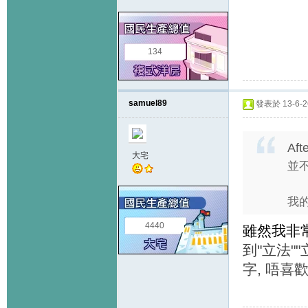
134
samuel89
發表於 13-6-26
Aft
大宅
並
我
4440
雖然我非
到"立法"
字, 唔喜