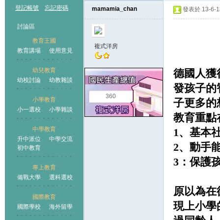
登記帳號
忘記密碼
mamamia_chan
發表於 13-6-18
討論區
教育王國
複式洋房
教育講場
使用意見
幼兒教育
德國人獲
幼校討論
幼教雜談
王國
發孩子的智
360
小學教育
子更多的
小一選校
小學雜談
教育重點
中學教育
1、基本
升中派位
中學交流
2、動手
初中教育
3：保護
專上教育
備戰大學
選科選校
原以為在
國際教育
現上小學
國際學校
海外留學