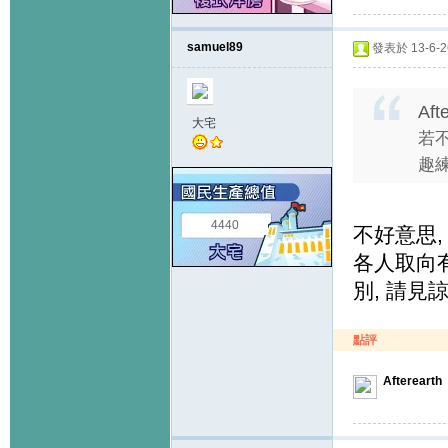
samuel89
發表於 13-6-26
Aft
大宅
若
趣練
4440
不好意思,
各人取向
別, 請見諒...
點評
Afterearth