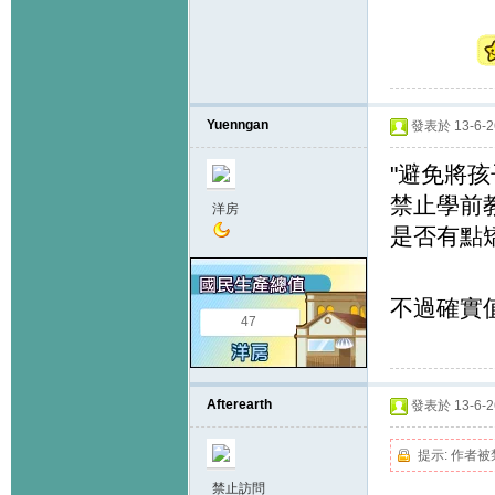
Yuenngan
發表於 13-6-26
"避免將孩
禁止學前
洋房
是否有點
不過確實值
47
Afterearth
發表於 13-6-26
提示:
作者被
禁止訪問