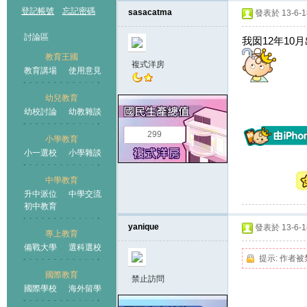
登記帳號
忘記密碼
sasacatma
發表於 13-6-18
討論區
我囡12年10
教育王國
複式洋房
教育講場
使用意見
幼兒教育
幼校討論
幼教雜談
王國
299
小學教育
小一選校
小學雜談
中學教育
升中派位
中學交流
初中教育
yanique
發表於 13-6-18
專上教育
備戰大學
選科選校
提示:
作者被
國際教育
禁止訪問
國際學校
海外留學