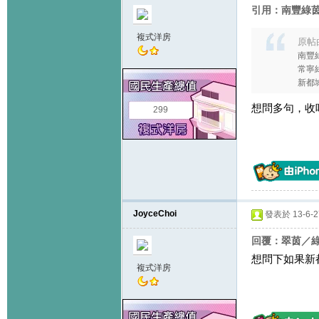
引用：南豐綠茵+
複式洋房
原帖
南豐綠
常寧綠
新都城
想問多句，收唔
299
JoyceChoi
發表於 13-6-27
回覆：翠茵／綠
想問下如果新都
複式洋房