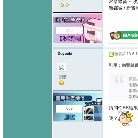
常寧綠茵 -- 
新都城 / 新
253
Doyoobi
發表於 13-6-18
引用：南豐綠茵+
別墅
原帖
南豐綠
常寧綠
新都城
請問你BB結
659
嗎？