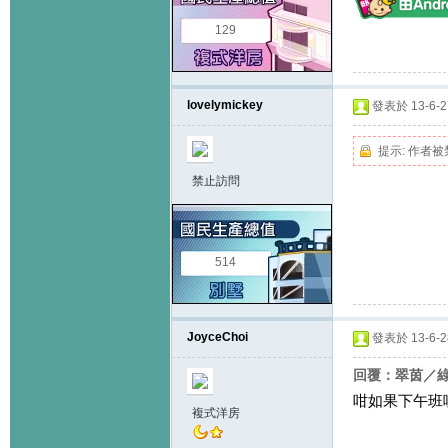
129
lovelymickey
發表於 13-6-27
提示:
作者被
禁止訪問
514
JoyceChoi
發表於 13-6-28
回覆：翠茵／綠
咁如果下午班
複式洋房