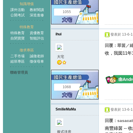
知識增值
課外活動
教材閱讀
1055
公開考試
深造進修
特殊教育
特殊教育
資優教育
ihui
發表於 13-6-18
自閉寶寶
智能評估
回覆：翠茵／綠
徵求專區
收，我囡11年
二手市場
誠徵老師
大宅
組班專區
徵保母車
聯絡管理員
1068
SmilieMaMa
發表於 13-6-18
回覆：sasaca
南豐綠茵 -- 
複式洋房