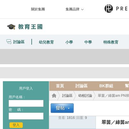
關於集團
集團品牌
討論區
幼兒教育
小學
中學
特殊教育
首頁
討論區
BK群組
幫
用戶登入
討論區
幼校討論
翠茵／綠茵am PN
用戶名稱：
密 碼：
查看:
1816
|
回覆:
9
教育
›
›
›
翠茵／綠茵am
登入