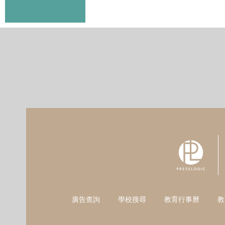
廣告查詢
學校搜尋
教育行事曆
教