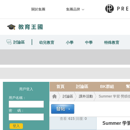
關於集團
集團品牌
討論區
幼兒教育
小學
中學
特殊教育
首頁
討論區
BK群組
幫
用戶登入
討論區
課外活動
Summer 学習 勞
用戶名稱：
密 碼：
查看:
615
|
回覆:
0
教育
›
›
›
Summer 
登入