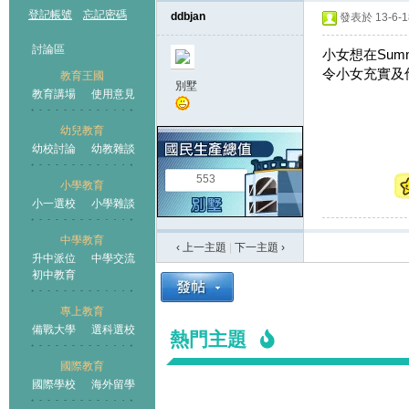
登記帳號
忘記密碼
ddbjan
發表於 13-6-18
討論區
小女想在Sum
令小女充實及偷
教育王國
別墅
教育講場
使用意見
幼兒教育
幼校討論
幼教雜談
王國
553
小學教育
小一選校
小學雜談
中學教育
‹ 上一主題
|
下一主題
›
升中派位
中學交流
初中教育
專上教育
備戰大學
選科選校
熱門主題
國際教育
國際學校
海外留學