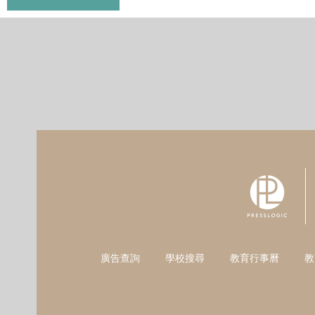
廣告查詢
學校搜尋
教育行事曆
教