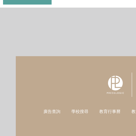
廣告查詢
學校搜尋
教育行事曆
教