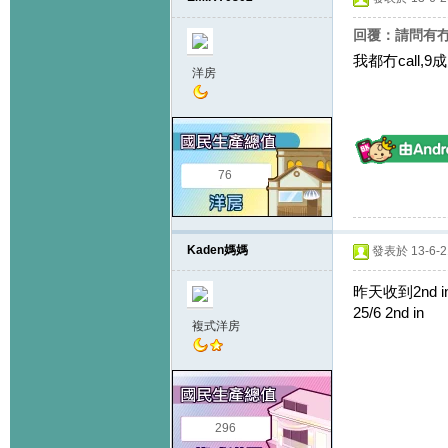
回覆：請問有冇
我都冇call,
洋房
76
Kaden媽媽
發表於 13-6-21
昨天收到2nd in c
25/6 2nd in
複式洋房
296