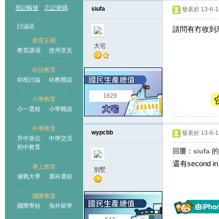
登記帳號
忘記密碼
siufa
發表於 13-6-18
討論區
請問有冇收到馬循
教育王國
大宅
教育講場
使用意見
幼兒教育
幼校討論
幼教雜談
王國
1629
小學教育
小一選校
小學雜談
中學教育
wypcbb
發表於 13-6-18
升中派位
中學交流
初中教育
回覆：siufa 
還有second in
專上教育
別墅
備戰大學
選科選校
國際教育
國際學校
海外留學