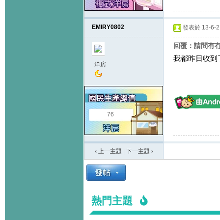
EMIRY0802
發表於 13-6-21
回覆：請問有冇
我都昨日收到了24
洋房
76
‹ 上一主題
|
下一主題
›
熱門主題