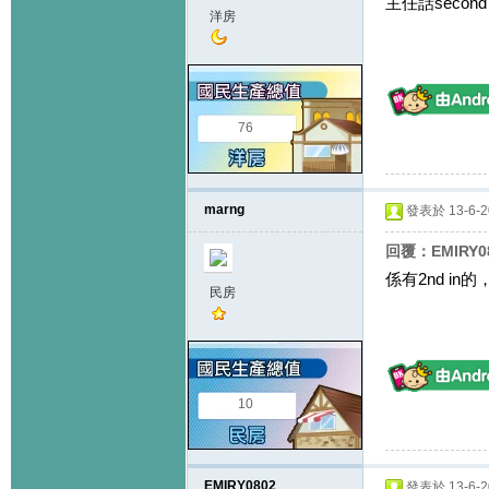
主任話second
洋房
76
marng
發表於 13-6-20
回覆：EMIRY0
係有2nd in的
民房
10
EMIRY0802
發表於 13-6-20