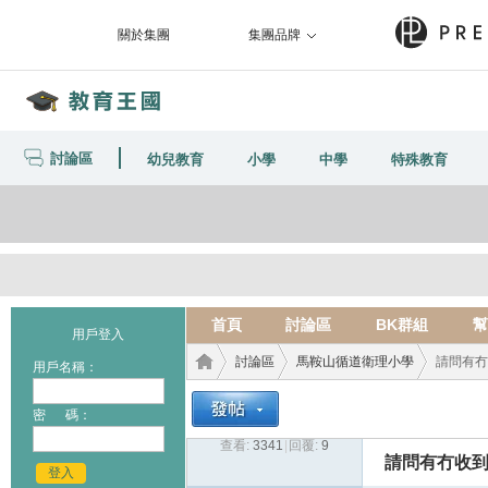
關於集團
集團品牌
討論區
幼兒教育
小學
中學
特殊教育
首頁
討論區
BK群組
幫
用戶登入
討論區
馬鞍山循道衛理小學
請問有冇
用戶名稱：
密 碼：
查看:
3341
|
回覆:
9
教育
›
›
›
請問有冇收到馬
登入