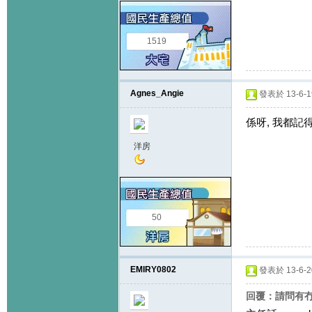
1519
Agnes_Angie
發表於 13-6-19
係呀, 我都記得
洋房
50
EMIRY0802
發表於 13-6-20
回覆：請問有冇