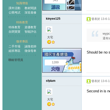
543
知識增值
課外活動
教材閱讀
公開考試
深造進修
kinyee125
發表於 13-6-18
特殊教育
特殊教育
資優教育
自閉寶寶
智能評估
wypc
大宅
還有se
徵求專區
二手市場
誠徵老師
組班專區
徵保母車
Should be no se
聯絡管理員
1289
sfplam
發表於 13-6-18
Second in is ne
大宅