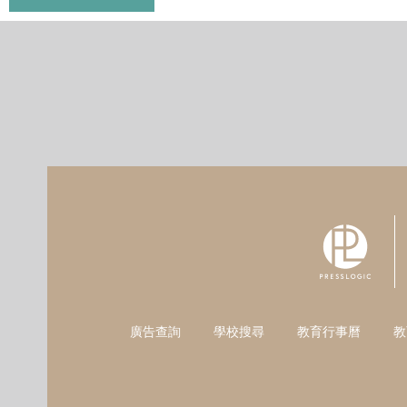
廣告查詢
學校搜尋
教育行事曆
教