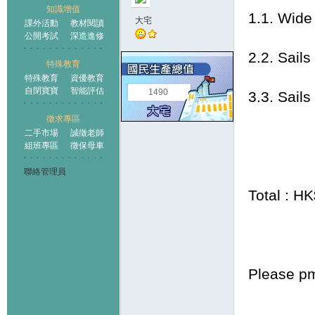
知識增值
1.1. Wid
大宅
課外活動
教材閱讀
公開考試
深造進修
2.2. Sail
特殊教育
特殊教育
資優教育
自閉寶寶
智能評估
1490
3.3. Sail
徵求專區
二手市場
誠徵老師
組班專區
徵保母車
聯絡管理員
Total : H
Please pm 