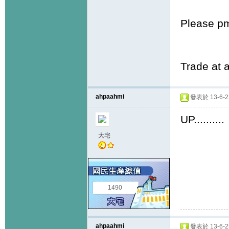
Please pm 
Trade at 
ahpaahmi
發表於 13-6-22
UP..........
大宅
1490
ahpaahmi
發表於 13-6-25