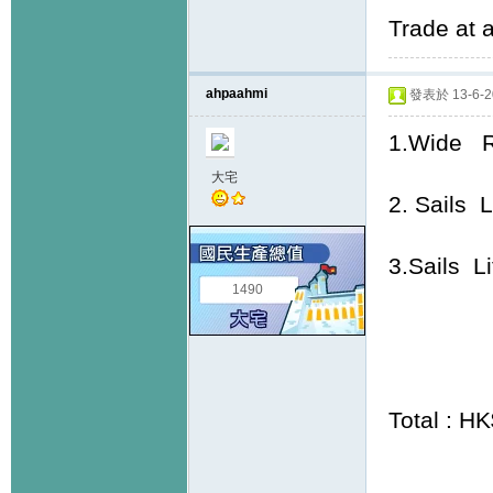
Trade at 
ahpaahmi
發表於 13-6-20
1.Wide R
大宅
2. Sails 
3.Sails Li
1490
Total : H