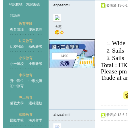
登記帳號
忘記密碼
ahpaahmi
發表於 13-6-18
討論區
教育王國
大宅
教育講場
使用意見
幼兒教育
Wide 
幼校討論
幼教雜談
王國
Sails 
1490
Sails 
小學教育
Total : H
小一選校
小學雜談
Please pm 
中學教育
Trade at 
升中派位
中學交流
初中教育
專上教育
備戰大學
選科選校
國際教育
ahpaahmi
發表於 13-6-19
國際學校
海外留學