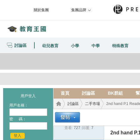
關於集團
集團品牌
討論區
幼兒教育
小學
中學
特殊教育
首頁
討論區
BK群組
幫
用戶登入
討論區
二手市場
2nd hand P.1 Read
用戶名稱：
密 碼：
查看:
727
|
回覆:
7
教育
›
›
›
2nd hand P.
登入