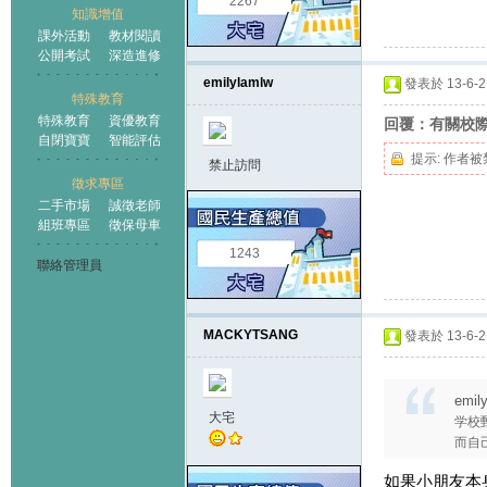
2267
知識增值
課外活動
教材閱讀
公開考試
深造進修
emilylamlw
發表於 13-6-21
特殊教育
特殊教育
資優教育
回覆：有關校
自閉寶寶
智能評估
提示:
作者被
禁止訪問
徵求專區
二手市場
誠徵老師
組班專區
徵保母車
1243
聯絡管理員
MACKYTSANG
發表於 13-6-21
emil
大宅
学校
而自
如果小朋友本