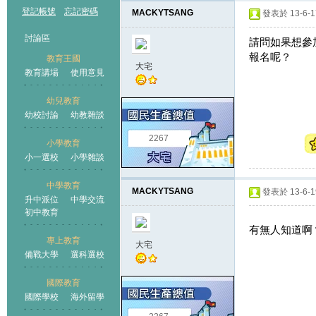
登記帳號
忘記密碼
MACKYTSANG
發表於 13-6-17
討論區
請問如果想參
報名呢？
教育王國
大宅
教育講場
使用意見
幼兒教育
幼校討論
幼教雜談
王國
2267
小學教育
小一選校
小學雜談
中學教育
MACKYTSANG
發表於 13-6-19
升中派位
中學交流
初中教育
有無人知道啊
專上教育
大宅
備戰大學
選科選校
國際教育
國際學校
海外留學