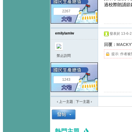
過校際朗誦節
2267
emilylamlw
發表於 13-6-21
回覆：MACKY
提示:
作者被
禁止訪問
1243
‹ 上一主題
|
下一主題
›
熱門主題