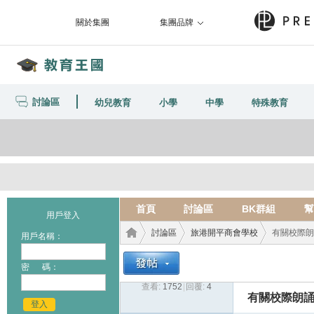
關於集團
集團品牌
討論區
幼兒教育
小學
中學
特殊教育
首頁
討論區
BK群組
幫
用戶登入
討論區
旅港開平商會學校
有關校際朗
用戶名稱：
密 碼：
查看:
1752
|
回覆:
4
教育
›
›
›
有關校際朗
登入