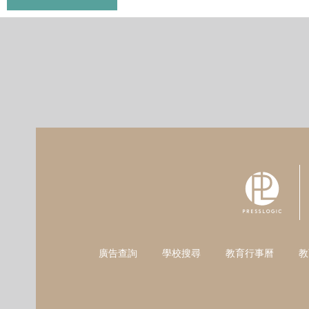
廣告查詢
學校搜尋
教育行事曆
教