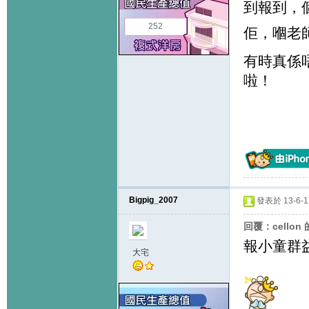
到報到，
252
佢，嗰老
有時真係
啦！
Bigpig_2007
發表於 13-6-17
回覆：cellon
報小童群益
大宅