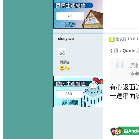
14
sissysze
發表於 13-6-17
引用：Quote:原
男爵府
原
今年
有心返面試
9501
一連串面