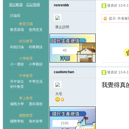
登記帳號
忘記密碼
renrenbb
發表於 13-6-17
討論區
提示:
作者被
教育王國
禁止訪問
教育講場
使用意見
幼兒教育
幼校討論
幼教雜談
王國
45
小學教育
小一選校
小學雜談
cautionchan
發表於 13-6-17
中學教育
升中派位
中學交流
我覺得真的
初中教育
大宅
專上教育
備戰大學
選科選校
國際教育
國際學校
海外留學
2191