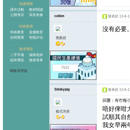
知識增值
課外活動
教材閱讀
公開考試
深造進修
cellon
發表於 13-6-17
特殊教育
沒有必要
特殊教育
資優教育
自閉寶寶
智能評估
男爵府
徵求專區
二手市場
誠徵老師
組班專區
徵保母車
7522
聯絡管理員
Stinkypig
發表於 13-6-17
回覆：有冇報
唔好俾咁
複式洋房
試順其自
我女早兩