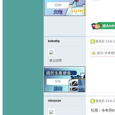
1190
kokothy
發表於 13-6-17
提示:
作者被
禁止訪問
576
sissysze
發表於 13-6-17
引用：今年升K