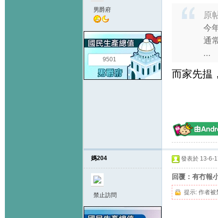
男爵府
原
今
通
...
9501
而家先揾
媽204
發表於 13-6-17
回覆：有冇報
提示:
作者被
禁止訪問