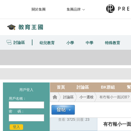
關於集團
集團品牌
討論區
幼兒教育
小學
中學
特殊教育
首頁
討論區
BK群組
幫
用戶登入
討論區
小一選校
有冇報小一面試班?
用戶名稱：
密 碼：
查看:
3725
|
回覆:
23
教育
›
›
›
有冇報小一面
登入