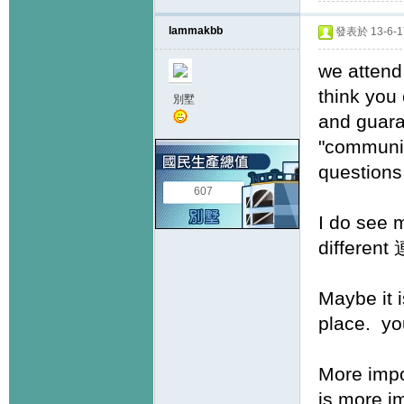
lammakbb
發表於 13-6-17
we attend 
think you
別墅
and guaran
"communic
questions
607
I do see m
different
Maybe it i
place. you
More impor
is more i