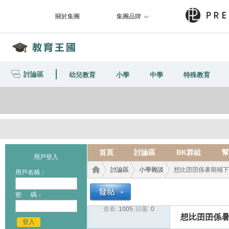
關於集團
集團品牌
討論區
幼兒教育
小學
中學
特殊教育
首頁
討論區
BK群組
幫
用戶登入
討論區
小學雜談
想比囝囝係暑期補下習,
用戶名稱：
密 碼：
查看:
1005
|
回覆:
0
教育
›
›
›
想比囝囝係暑
登入