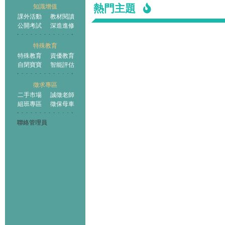
熱門主題
知識增值
課外活動
教材閱讀
公開考試
深造進修
特殊教育
特殊教育
資優教育
自閉寶寶
智能評估
徵求專區
二手市場
誠徵老師
組班專區
徵保母車
聯絡管理員