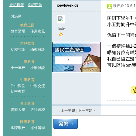
登記帳號
忘記密碼
joeylovekids
發表於 13-6-16
討論區
囝囝下學年升
小五對於升中
教育王國
民房
教育講場
使用意見
係搵下一間補
幼兒教育
一個禮拜補1-
幼校討論
幼教雜談
王國
唔知各位有咩
我自己搵左幾
7
小學教育
可以隨時pm我
小一選校
小學雜談
中學教育
升中派位
中學交流
初中教育
專上教育
備戰大學
選科選校
‹ 上一主題
|
下一主題
›
國際教育
國際學校
海外留學