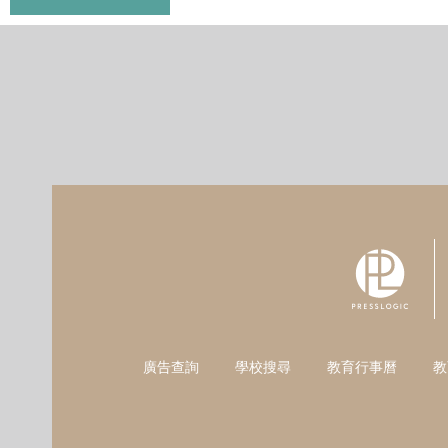
廣告查詢
學校搜尋
教育行事曆
教