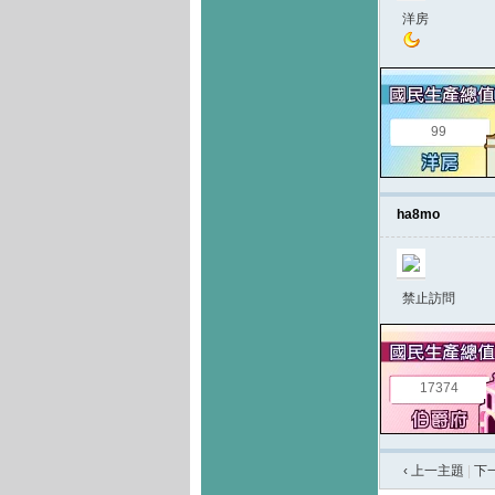
洋房
99
ha8mo
禁止訪問
17374
‹ 上一主題
|
下