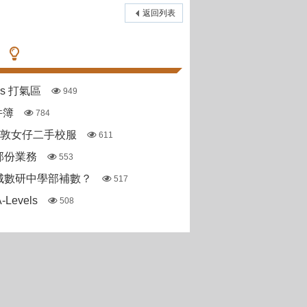
返回列表
pas 打氣區
949
件簿
784
斯敦女仔二手校服
611
部份業務
553
城數研中學部補數？
517
Levels
508