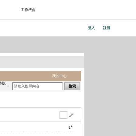
工作機會
登入
註冊
我的中心
本版
搜索
#
1