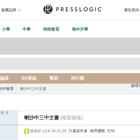
集團品牌
廣告查詢
小學
中學
特殊教育
海外升學
論區
BK群組
幫助
排行榜
搜尋
初中教育
喇沙中三中文書
覆:
6
›
喇沙中三中文書
[複製鏈接]
發表於 13-6-16 21:24
|
只看該作者
|
倒序瀏覽
|
打印