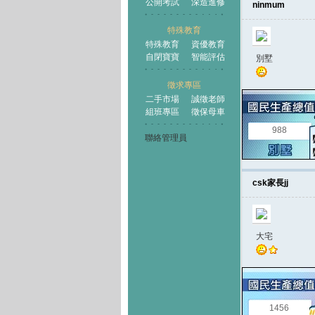
公開考試
深造進修
ninmum
特殊教育
特殊教育
資優教育
自閉寶寶
智能評估
別墅
徵求專區
二手市場
誠徵老師
組班專區
徵保母車
988
聯絡管理員
csk家長jj
大宅
1456