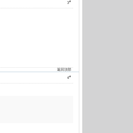
#
3
返回頂部
#
4