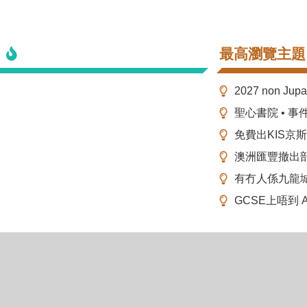
最高瀏覽主題
2027 non Ju
聖心書院 • 事
免費出KIS京
澳洲匯豐撤出
有冇人係九龍
GCSE上唔到 A-