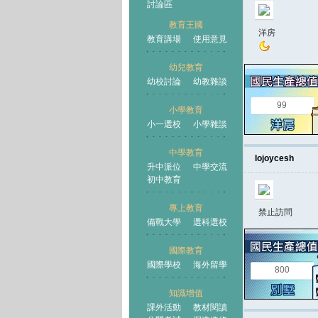
討論區
教育王國
洋房
教育講場
使用意見
幼兒教育
幼校討論
幼教雜談
王國
99
小學教育
小一選校
小學雜談
中學教育
lojoycesh
升中派位
中學交流
初中教育
專上教育
禁止訪問
備戰大學
選科選校
國際教育
國際學校
海外留學
800
知識增值
課外活動
教材閱讀