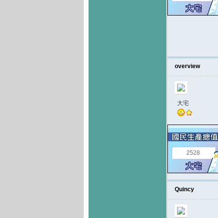
overview
大宅
2528
Quincy