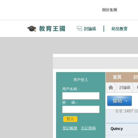
關於集團
討論區
幼兒教育
首頁
討
用戶登入
討論區
用戶名稱：
密 碼：
查看:
2457
|
回
教育
›
›
登入
登記帳號
忘記密碼
Quincy