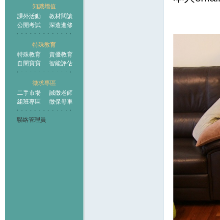
知識增值
課外活動
教材閱讀
公開考試
深造進修
特殊教育
特殊教育
資優教育
自閉寶寶
智能評估
徵求專區
二手市場
誠徵老師
組班專區
徵保母車
聯絡管理員