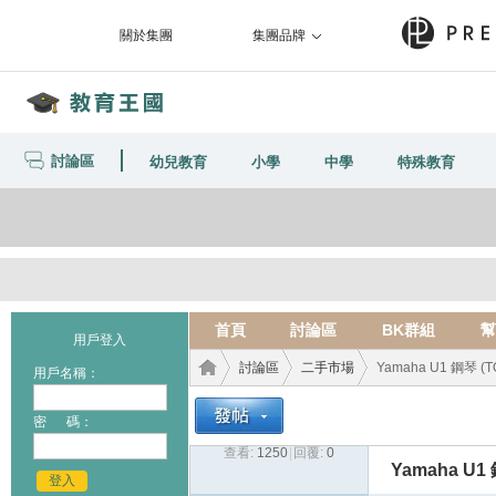
關於集團
集團品牌
討論區
幼兒教育
小學
中學
特殊教育
首頁
討論區
BK群組
幫
用戶登入
討論區
二手市場
Yamaha U1 鋼琴 (
用戶名稱：
密 碼：
查看:
1250
|
回覆:
0
教育
›
›
›
Yamaha U1
登入