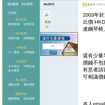
登記帳號
忘記密碼
lee2013
發表於 13-6-16
討論區
2003年
教育王國
出價 HKD
民房
教育講場
使用意見
連鋼琴椅,
幼兒教育
幼校討論
幼教雜談
王國
12
小學教育
小一選校
小學雜談
還有少量
價錢不包
中學教育
升中派位
中學交流
有意者請留
初中教育
可相議價
專上教育
備戰大學
選科選校
國際教育
國際學校
海外留學
本人email